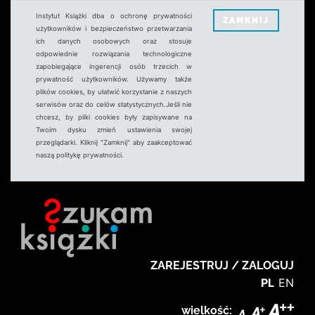
Instytut Książki dba o ochronę prywatności
ZAMKNIJ
użytkowników i bezpieczeństwo przetwarzania
ich danych osobowych oraz stosuje
odpowiednie rozwiązania technologiczne
zapobiegające ingerencji osób trzecich w
prywatność użytkowników. Używamy także
plików cookies, by ułatwić korzystanie z naszych
serwisów oraz do celów statystycznych.Jeśli nie
chcesz, by pliki cookies były zapisywane na
Twoim dysku zmień ustawienia swojej
przeglądarki. Kliknij "Zamknij" aby zaakceptować
naszą politykę prywatności.
ZAREJESTRUJ / ZALOGUJ
PL
EN
wielkość: