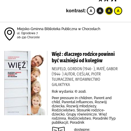
kontrast:
Miejsko-Gminna Biblioteka Publiczna w Chorzelach
ul. Ogrodowa 7
06-330 Chorzele
Więź : dlaczego rodzice powinni
być ważniejsi od kolegów
NEUFELD, GORDON (1946- ), MATÉ, GABOR
(1944- ) AUTOR, CIEŚLAK, PIOTR
TŁUMACZENIE, WYDAWNICTWO
GALAKTYKA
Rok wydania: © 2016.
Peer pressure in children, Parent and
child, Parental influences, Rozwój
dziecka, Rozwój młodzieży,
Rodzicielstwo, Stosunki rodzice-
dziecko, Grupy rówieśnicze, Więź
rodzinna, Rodzicielstwo, Poradniki [Typ
publikacji], Poradnik
dostępne: