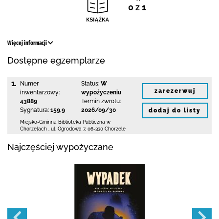
0 z 1
Więcej informacji
Dostępne egzemplarze
1.
Numer
Status:
W
zarezerwuj
inwentarzowy:
wypożyczeniu
43889
Termin zwrotu:
Sygnatura:
159,9
2026/09/30
dodaj do listy
Miejsko-Gminna Biblioteka Publiczna w
Chorzelach
,
ul. Ogrodowa 7
,
06-330 Chorzele
Najczęściej wypożyczane