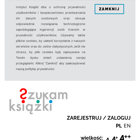
Instytut Książki dba o ochronę prywatności
ZAMKNIJ
użytkowników i bezpieczeństwo przetwarzania
ich danych osobowych oraz stosuje
odpowiednie rozwiązania technologiczne
zapobiegające ingerencji osób trzecich w
prywatność użytkowników. Używamy także
plików cookies, by ułatwić korzystanie z naszych
serwisów oraz do celów statystycznych.Jeśli nie
chcesz, by pliki cookies były zapisywane na
Twoim dysku zmień ustawienia swojej
przeglądarki. Kliknij "Zamknij" aby zaakceptować
naszą politykę prywatności.
ZAREJESTRUJ / ZALOGUJ
PL
EN
wielkość: