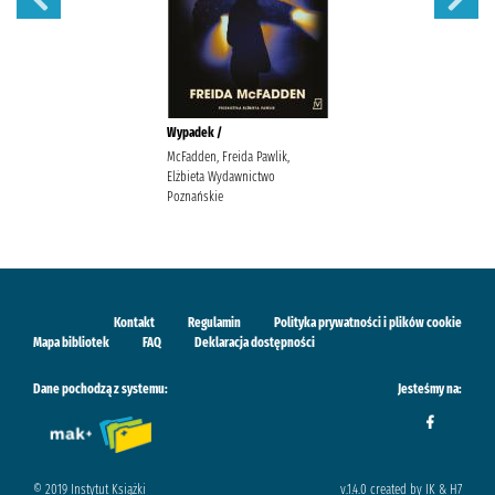
Wypadek /
McFadden, Freida Pawlik,
Elżbieta Wydawnictwo
Poznańskie
Kontakt
Regulamin
Polityka prywatności i plików cookie
Mapa bibliotek
FAQ
Deklaracja dostępności
Dane pochodzą z systemu:
Jesteśmy na:
© 2019 Instytut Książki
v.1.4.0 created by IK & H7