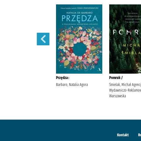
Sekret sióstr /
Przędza :
Pomruk /
Berry, Lucinda Wyrwińska,
Barbaro, Natalia Agora
Śmielak, Michał Agenc
Klaudia Wydawnictwo Filia
Wydawniczo-Reklamow
Warszawska
Kontakt
R