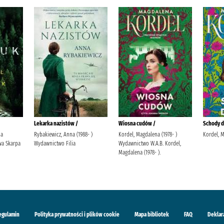
Lekarka nazistów /
Wiosna cudów /
Schody do
ja
Rybakiewicz, Anna (1988- )
Kordel, Magdalena (1978- )
Kordel, 
a Skarpa
Wydawnictwo Filia
Wydawnictwo W.A.B. Kordel,
Magdalena (1978- ).
egulamin
Polityka prywatności i plików cookie
Mapa bibliotek
FAQ
Deklar