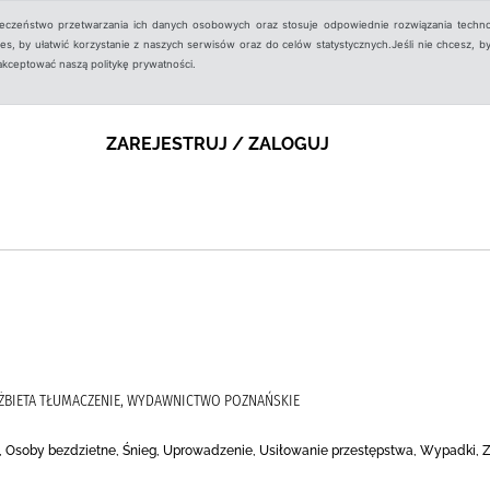
ieczeństwo przetwarzania ich danych osobowych oraz stosuje odpowiednie rozwiązania techno
, by ułatwić korzystanie z naszych serwisów oraz do celów statystycznych.Jeśli nie chcesz, by
aakceptować naszą politykę prywatności.
ZAREJESTRUJ / ZALOGUJ
ELŻBIETA TŁUMACZENIE, WYDAWNICTWO POZNAŃSKIE
, Osoby bezdzietne, Śnieg, Uprowadzenie, Usiłowanie przestępstwa, Wypadki, Ze