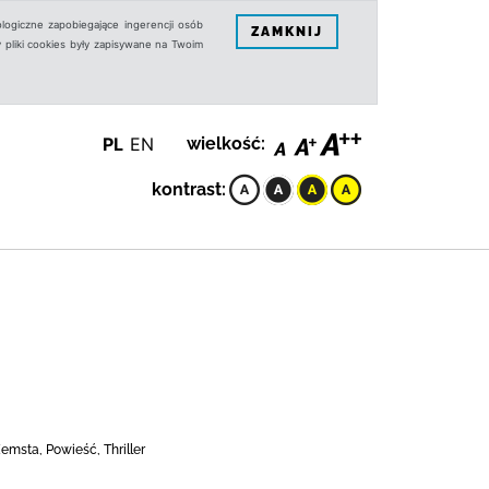
logiczne zapobiegające ingerencji osób
ZAMKNIJ
 pliki cookies były zapisywane na Twoim
PL
EN
wielkość:
kontrast:
msta, Powieść, Thriller