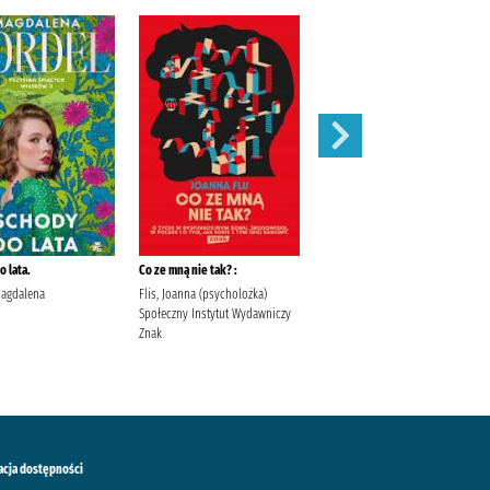
 lata.
Co ze mną nie tak? :
Szepty jesieni /
Magdalena
Flis, Joanna (psycholożka)
Kordel, Magdalena (1978- )
Społeczny Instytut Wydawniczy
Wydawnictwo W.A.B. Kordel,
Znak
Magdalena (1978- ).
acja dostępności