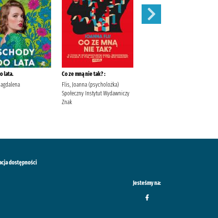
 lata.
Co ze mną nie tak? :
Szepty jesieni /
Magdalena
Flis, Joanna (psycholożka)
Kordel, Magdalena (1978- )
Społeczny Instytut Wydawniczy
Wydawnictwo W.A.B. Kordel,
Znak
Magdalena (1978- ).
acja dostępności
Jesteśmy na: