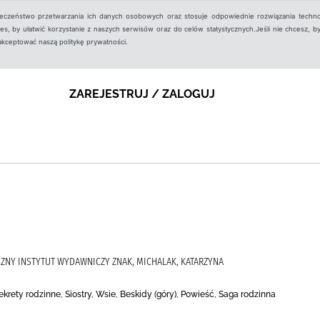
ieczeństwo przetwarzania ich danych osobowych oraz stosuje odpowiednie rozwiązania techno
, by ułatwić korzystanie z naszych serwisów oraz do celów statystycznych.Jeśli nie chcesz, by
aakceptować naszą politykę prywatności.
ZAREJESTRUJ / ZALOGUJ
CZNY INSTYTUT WYDAWNICZY ZNAK, MICHALAK, KATARZYNA
ekrety rodzinne, Siostry, Wsie, Beskidy (góry), Powieść, Saga rodzinna