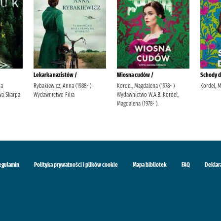
Lekarka nazistów /
Wiosna cudów /
Schody do
ja
Rybakiewicz, Anna (1988- )
Kordel, Magdalena (1978- )
Kordel, 
a Skarpa
Wydawnictwo Filia
Wydawnictwo W.A.B. Kordel,
Magdalena (1978- ).
egulamin
Polityka prywatności i plików cookie
Mapa bibliotek
FAQ
Deklar