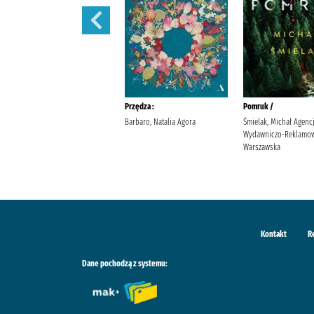
Sekret sióstr /
Przędza :
Pomruk /
Berry, Lucinda Wyrwińska,
Barbaro, Natalia Agora
Śmielak, Michał Agenc
Klaudia Wydawnictwo Filia
Wydawniczo-Reklamow
Warszawska
Kontakt
R
Dane pochodzą z systemu: