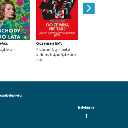
 lata.
Co ze mną nie tak? :
Szepty jesieni /
Magdalena
Flis, Joanna (psycholożka)
Kordel, Magdalena (1978- )
Społeczny Instytut Wydawniczy
Wydawnictwo W.A.B. Kordel,
Znak
Magdalena (1978- ).
acja dostępności
Jesteśmy na: