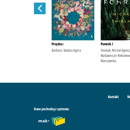
Sekret sióstr /
Przędza :
Pomruk /
Berry, Lucinda Wyrwińska,
Barbaro, Natalia Agora
Śmielak, Michał Agenc
Klaudia Wydawnictwo Filia
Wydawniczo-Reklamow
Warszawska
Kontakt
R
Dane pochodzą z systemu: