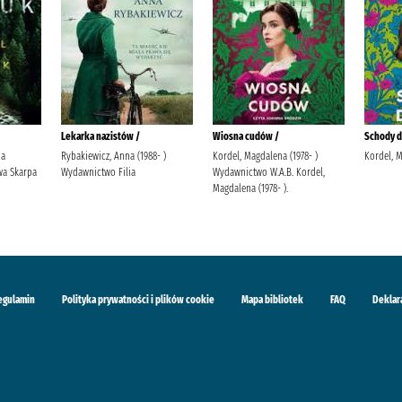
Lekarka nazistów /
Wiosna cudów /
Schody do
ja
Rybakiewicz, Anna (1988- )
Kordel, Magdalena (1978- )
Kordel, 
a Skarpa
Wydawnictwo Filia
Wydawnictwo W.A.B. Kordel,
Magdalena (1978- ).
egulamin
Polityka prywatności i plików cookie
Mapa bibliotek
FAQ
Deklar