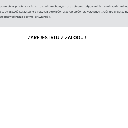
ieczeństwo przetwarzania ich danych osobowych oraz stosuje odpowiednie rozwiązania techno
, by ułatwić korzystanie z naszych serwisów oraz do celów statystycznych.Jeśli nie chcesz, by
aakceptować naszą politykę prywatności.
ZAREJESTRUJ / ZALOGUJ