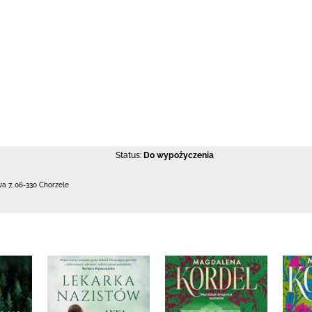
Status:
Do wypożyczenia
wa 7
,
06-330 Chorzele