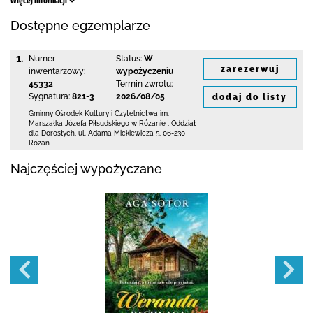
Więcej informacji
Dostępne egzemplarze
1.
Numer
Status:
W
zarezerwuj
inwentarzowy:
wypożyczeniu
45332
Termin zwrotu:
Sygnatura:
821-3
2026/08/05
dodaj do listy
Gminny Ośrodek Kultury i Czytelnictwa
im.
Marszałka Józefa Piłsudskiego w Różanie
,
Oddział
dla Dorosłych,
ul. Adama Mickiewicza 5
,
06-230
Różan
Najczęściej wypożyczane