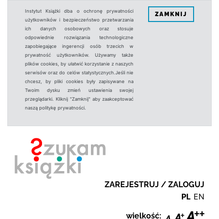
Instytut Książki dba o ochronę prywatności
ZAMKNIJ
użytkowników i bezpieczeństwo przetwarzania
ich danych osobowych oraz stosuje
odpowiednie rozwiązania technologiczne
zapobiegające ingerencji osób trzecich w
prywatność użytkowników. Używamy także
plików cookies, by ułatwić korzystanie z naszych
serwisów oraz do celów statystycznych.Jeśli nie
chcesz, by pliki cookies były zapisywane na
Twoim dysku zmień ustawienia swojej
przeglądarki. Kliknij "Zamknij" aby zaakceptować
naszą politykę prywatności.
ZAREJESTRUJ / ZALOGUJ
PL
EN
wielkość: