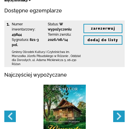
Więcej informacji
Dostępne egzemplarze
1.
Numer
Status:
W
zarezerwuj
inwentarzowy:
wypożyczeniu
49844
Termin zwrotu:
Sygnatura:
821-3
2026/08/14
dodaj do listy
pol.
Gminny Ośrodek Kultury i Czytelnictwa
im.
Marszałka Józefa Piłsudskiego w Różanie
,
Oddział
dla Dorosłych,
ul. Adama Mickiewicza 5
,
06-230
Różan
Najczęściej wypożyczane