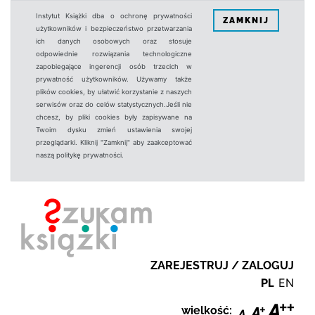
Instytut Książki dba o ochronę prywatności
ZAMKNIJ
użytkowników i bezpieczeństwo przetwarzania
ich danych osobowych oraz stosuje
odpowiednie rozwiązania technologiczne
zapobiegające ingerencji osób trzecich w
prywatność użytkowników. Używamy także
plików cookies, by ułatwić korzystanie z naszych
serwisów oraz do celów statystycznych.Jeśli nie
chcesz, by pliki cookies były zapisywane na
Twoim dysku zmień ustawienia swojej
przeglądarki. Kliknij "Zamknij" aby zaakceptować
naszą politykę prywatności.
ZAREJESTRUJ / ZALOGUJ
PL
EN
wielkość: