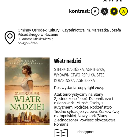
kontrast:
Gminny Ośrodek Kultury i Czytelnictwa im. Marszałka Józefa
Piłsudskiego w Różanie
ul. Adama Mickiewicza 5
06-230 Różan
Wiatr nadziei
STEC-KOTASIŃSKA, AGNIESZKA,
WYDAWNICTWO REPLIKA, STEC-
KOTASIŃSKA, AGNIESZKA
Rok wydania: copyright 2024.
Atak terrorystyczny na Stany
Zjednoczone (2001), Dziennikarze i
dziennikarki, Miłość, Osoby z
autyzmem, Podróże, Rodzeństwo,
Trudne sytuacje życiowe, Kraków (woj.
małopolskie), Nowy Jork (Stany
Zjednoczone), Powieść obyczajowa,
Romans
dostępne: