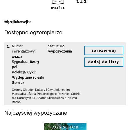
1 z 1
Więcej informacji
Dostępne egzemplarze
1.
Numer
Status:
Do
zarezerwuj
inwentarzowy:
wypożyczenia
49219
Sygnatura:
821-3
dodaj do listy
pol.
Kolekcja:
Cykl:
Wydeptane ścieżki
(tom 2)
Gminny Ośrodek Kultury i Czytelnictwa
im.
Marszałka Józefa Piłsudskiego w Różanie
,
Oddział
dla Dorosłych,
ul. Adama Mickiewicza 5
,
06-230
Różan
Najczęściej wypożyczane