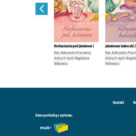
W żłobku /
Herbaciarnia pod Jaśminem /
Jaśminowe babeczki /
Davies, Benji Wydawnictwo
Rak, Aleksandra Pracownia
Rak, Aleksandra Prac
Wilga Davies, Benji
dobrych myśli Magdalena
dobrych myśli Magdal
Witkiewicz
Witkiewicz
Kontakt
R
Dane pochodzą z systemu: