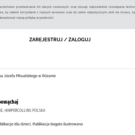
ieczeństwo przetwarzania ich danych osobowych oraz stosuje odpowiednie rozwiązania techno
, by ułatwić korzystanie z naszych serwisów oraz do celów statystycznych.Jeśli nie chcesz, by
aakceptować naszą politykę prywatności.
ZAREJESTRUJ / ZALOGUJ
ka Józefa Piłsudskiego w Różanie
 powąchaj
IE, HARPERCOLLINS POLSKA
likacje dla dzieci, Publikacja bogato ilustrowana