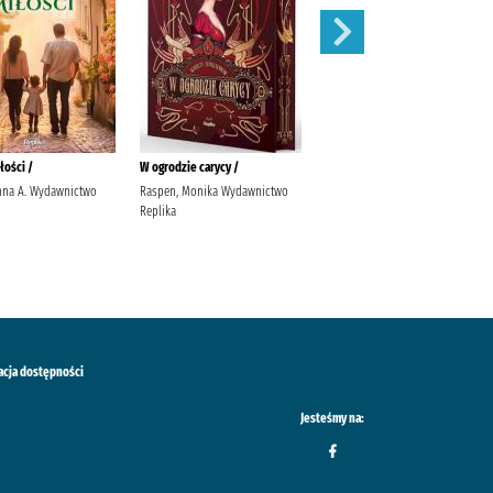
łości /
W ogrodzie carycy /
Zaleca się kota /
nna A. Wydawnictwo
Raspen, Monika Wydawnictwo
Ishida, Sho Latoś, Dariusz
Replika
Wydawnictwo Marginesy
acja dostępności
Jesteśmy na: