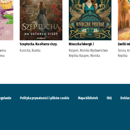
Szeptucha. Na ołtarzu ciszy.
Wnuczka Fabergé /
Zaułki mi
ownia
Kunicka, Bianka
Raspen, Monika Wydawnictwo
Sosna, A
ena
Replika Raspen, Monika
Replika
egulamin
Polityka prywatności i plików cookie
Mapa bibliotek
FAQ
Deklar