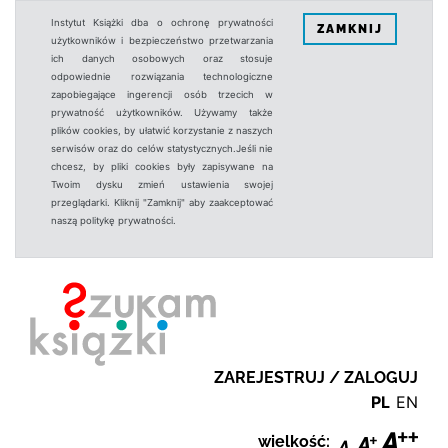
Instytut Książki dba o ochronę prywatności
ZAMKNIJ
użytkowników i bezpieczeństwo przetwarzania
ich danych osobowych oraz stosuje
odpowiednie rozwiązania technologiczne
zapobiegające ingerencji osób trzecich w
prywatność użytkowników. Używamy także
plików cookies, by ułatwić korzystanie z naszych
serwisów oraz do celów statystycznych.Jeśli nie
chcesz, by pliki cookies były zapisywane na
Twoim dysku zmień ustawienia swojej
przeglądarki. Kliknij "Zamknij" aby zaakceptować
naszą politykę prywatności.
ZAREJESTRUJ / ZALOGUJ
PL
EN
wielkość: