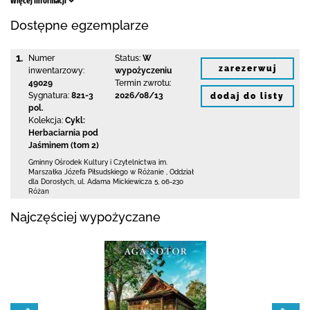
Więcej informacji
Dostępne egzemplarze
1.
Numer
Status:
W
zarezerwuj
inwentarzowy:
wypożyczeniu
49029
Termin zwrotu:
Sygnatura:
821-3
2026/08/13
dodaj do listy
pol.
Kolekcja:
Cykl:
Herbaciarnia pod
Jaśminem (tom 2)
Gminny Ośrodek Kultury i Czytelnictwa
im.
Marszałka Józefa Piłsudskiego w Różanie
,
Oddział
dla Dorosłych,
ul. Adama Mickiewicza 5
,
06-230
Różan
Najczęściej wypożyczane