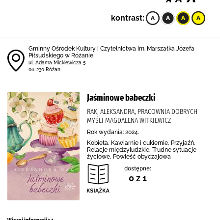
kontrast:
Gminny Ośrodek Kultury i Czytelnictwa im. Marszałka Józefa
Piłsudskiego w Różanie
ul. Adama Mickiewicza 5
06-230 Różan
Jaśminowe babeczki
RAK, ALEKSANDRA, PRACOWNIA DOBRYCH
MYŚLI MAGDALENA WITKIEWICZ
Rok wydania: 2024.
Kobieta, Kawiarnie i cukiernie, Przyjaźń,
Relacje międzyludzkie, Trudne sytuacje
życiowe, Powieść obyczajowa
dostępne:
0 z 1