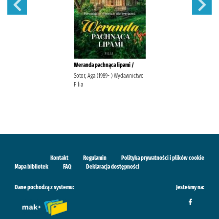
Weranda pachnąca lipami /
Sotor, Aga (1989- ) Wydawnictwo
Filia
Kontakt
Regulamin
Polityka prywatności i plików cookie
Mapa bibliotek
FAQ
Deklaracja dostępności
Dane pochodzą z systemu:
Jesteśmy na: