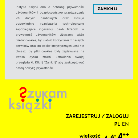
Instytut Książki dba o ochronę prywatności
ZAMKNIJ
użytkowników i bezpieczeństwo przetwarzania
ich danych osobowych oraz stosuje
odpowiednie rozwiązania technologiczne
zapobiegające ingerencji osób trzecich w
prywatność użytkowników. Używamy także
plików cookies, by ułatwić korzystanie z naszych
serwisów oraz do celów statystycznych.Jeśli nie
chcesz, by pliki cookies były zapisywane na
Twoim dysku zmień ustawienia swojej
przeglądarki. Kliknij "Zamknij" aby zaakceptować
naszą politykę prywatności.
ZAREJESTRUJ / ZALOGUJ
PL
EN
wielkość: