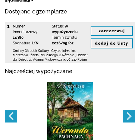
Więcej informacji
Dostępne egzemplarze
1.
Numer
Status:
W
zarezerwuj
inwentarzowy:
wypożyczeniu
14380
Termin zwrotu:
Sygnatura:
I/N
2026/09/02
dodaj do listy
Gminny Ośrodek Kultury i Czytelnictwa
im.
Marszałka Józefa Piłsudskiego w Różanie
,
Oddział
dla Dzieci,
ul. Adama Mickiewicza 5
,
06-230 Różan
Najczęściej wypożyczane