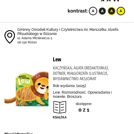
kontrast:
Gminny Ośrodek Kultury i Czytelnictwa im. Marszałka Józefa
Piłsudskiego w Różanie
ul. Adama Mickiewicza 5
06-230 Różan
Lew
KACZYŃSKA, AGATA (REDAKTORKA),
DETNER, MAŁGORZATA ILUSTRACJE,
WYDAWNICTWO AKSJOMAT
Rok wydania: [2025].
Lew, Różnorodność, Opowiadania i
nowele, Broszura
dostępne:
0 z 1