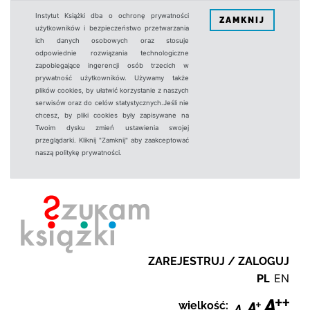
Instytut Książki dba o ochronę prywatności
ZAMKNIJ
użytkowników i bezpieczeństwo przetwarzania
ich danych osobowych oraz stosuje
odpowiednie rozwiązania technologiczne
zapobiegające ingerencji osób trzecich w
prywatność użytkowników. Używamy także
plików cookies, by ułatwić korzystanie z naszych
serwisów oraz do celów statystycznych.Jeśli nie
chcesz, by pliki cookies były zapisywane na
Twoim dysku zmień ustawienia swojej
przeglądarki. Kliknij "Zamknij" aby zaakceptować
naszą politykę prywatności.
ZAREJESTRUJ / ZALOGUJ
PL
EN
wielkość: