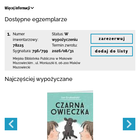
Więcej informacji
Dostępne egzemplarze
1.
Numer
Status:
W
zarezerwuj
inwentarzowy:
wypożyczeniu
78225
Termin zwrotu:
Sygnatura:
796/799
2026/08/31
dodaj do listy
Miejska Biblioteka Publiczna w Makowie
Mazowieckim
,
ul. Moniuszki 6
,
06-200 Maków
Mazowiecki
Najczęściej wypożyczane