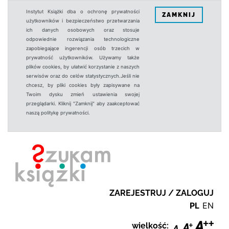
Instytut Książki dba o ochronę prywatności
ZAMKNIJ
użytkowników i bezpieczeństwo przetwarzania
ich danych osobowych oraz stosuje
odpowiednie rozwiązania technologiczne
zapobiegające ingerencji osób trzecich w
prywatność użytkowników. Używamy także
plików cookies, by ułatwić korzystanie z naszych
serwisów oraz do celów statystycznych.Jeśli nie
chcesz, by pliki cookies były zapisywane na
Twoim dysku zmień ustawienia swojej
przeglądarki. Kliknij "Zamknij" aby zaakceptować
naszą politykę prywatności.
ZAREJESTRUJ / ZALOGUJ
PL
EN
wielkość: