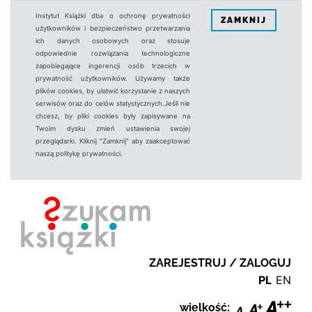
Instytut Książki dba o ochronę prywatności
ZAMKNIJ
użytkowników i bezpieczeństwo przetwarzania
ich danych osobowych oraz stosuje
odpowiednie rozwiązania technologiczne
zapobiegające ingerencji osób trzecich w
prywatność użytkowników. Używamy także
plików cookies, by ułatwić korzystanie z naszych
serwisów oraz do celów statystycznych.Jeśli nie
chcesz, by pliki cookies były zapisywane na
Twoim dysku zmień ustawienia swojej
przeglądarki. Kliknij "Zamknij" aby zaakceptować
naszą politykę prywatności.
ZAREJESTRUJ / ZALOGUJ
PL
EN
wielkość: