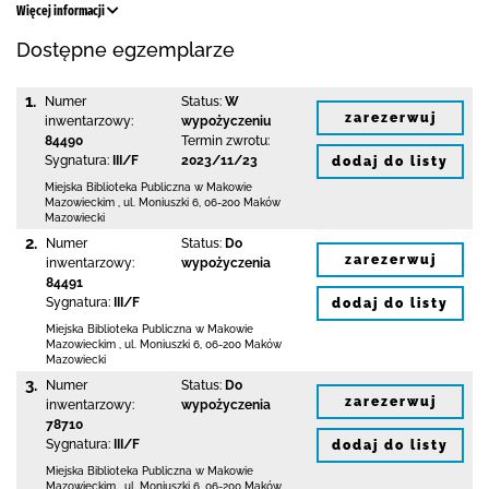
Więcej informacji
Dostępne egzemplarze
1.
Numer
Status:
W
zarezerwuj
inwentarzowy:
wypożyczeniu
84490
Termin zwrotu:
Sygnatura:
III/F
2023/11/23
dodaj do listy
Miejska Biblioteka Publiczna w Makowie
Mazowieckim
,
ul. Moniuszki 6
,
06-200 Maków
Mazowiecki
2.
Numer
Status:
Do
zarezerwuj
inwentarzowy:
wypożyczenia
84491
Sygnatura:
III/F
dodaj do listy
Miejska Biblioteka Publiczna w Makowie
Mazowieckim
,
ul. Moniuszki 6
,
06-200 Maków
Mazowiecki
3.
Numer
Status:
Do
zarezerwuj
inwentarzowy:
wypożyczenia
78710
Sygnatura:
III/F
dodaj do listy
Miejska Biblioteka Publiczna w Makowie
Mazowieckim
,
ul. Moniuszki 6
,
06-200 Maków