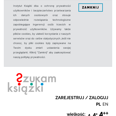
Instytut Książki dba o ochronę prywatności
ZAMKNIJ
użytkowników i bezpieczeństwo przetwarzania
ich danych osobowych oraz stosuje
odpowiednie rozwiązania technologiczne
zapobiegające ingerencji osób trzecich w
prywatność użytkowników. Używamy także
plików cookies, by ułatwić korzystanie z naszych
serwisów oraz do celów statystycznych.Jeśli nie
chcesz, by pliki cookies były zapisywane na
Twoim dysku zmień ustawienia swojej
przeglądarki. Kliknij "Zamknij" aby zaakceptować
naszą politykę prywatności.
ZAREJESTRUJ / ZALOGUJ
PL
EN
wielkość: