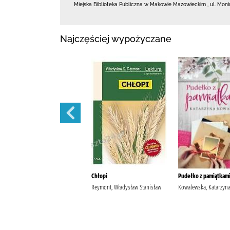
Miejska Biblioteka Publiczna w Makowie Mazowieckim
,
ul. Moni
Najczęściej wypożyczane
Szantaż /
Chłopi
Pudełko z pamiątkami
Michalak, Katarzyna
Reymont, Władysław Stanisław
Kowalewska, Katarzyn