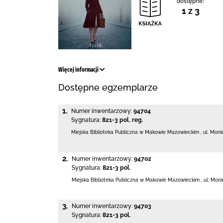
dostępne:
1 z 3
Więcej informacji
Dostępne egzemplarze
1.
Numer inwentarzowy:
94704
Sygnatura:
821-3 pol. reg.
Miejska Biblioteka Publiczna w Makowie Mazowieckim
,
ul. Moni
2.
Numer inwentarzowy:
94702
Sygnatura:
821-3 pol.
Miejska Biblioteka Publiczna w Makowie Mazowieckim
,
ul. Moni
3.
Numer inwentarzowy:
94703
Sygnatura:
821-3 pol.