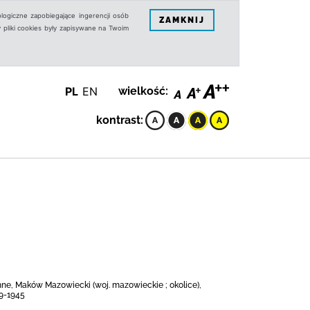
logiczne zapobiegające ingerencji osób
ZAMKNIJ
 pliki cookies były zapisywane na Twoim
PL
EN
wielkość:
kontrast:
nne, Maków Mazowiecki (woj. mazowieckie ; okolice),
39-1945