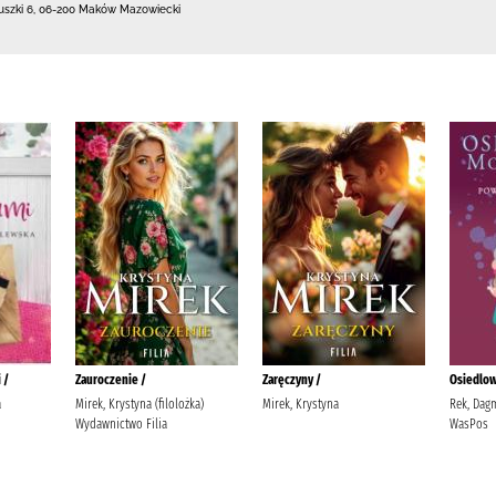
uszki 6
,
06-200 Maków Mazowiecki
 /
Zauroczenie /
Zaręczyny /
Osiedlow
a
Mirek, Krystyna (filolożka)
Mirek, Krystyna
Rek, Dag
Wydawnictwo Filia
WasPos