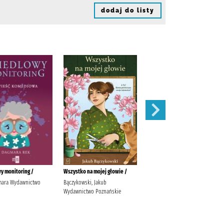
dodaj do listy
y monitoring /
Wszystko na mojej głowie /
Ostatni taniec /
mara Wydawnictwo
Bączykowski, Jakub
Wicijowski, Rafał (1988- )
Wydawnictwo Poznańskie