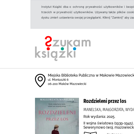
Instytut Książki dba o ochronę prywatności użytkowników i bezp
trzecich w prywatność użytkowników. Używamy także plików cookies
dysku zmień ustawienia swojej przeglądarki. Kliknij "Zamknij" aby z
Miejska Biblioteka Publiczna w Makowie Mazowiec
ul. Moniuszki 6
06-200 Maków Mazowiecki
Rozdzieleni przez los
MANELSKA, MAŁGORZATA, WYD
Rok wydania: 2025.
II wojna światowa (1939-1945)
Sewerynowo (woj. mazowieckie