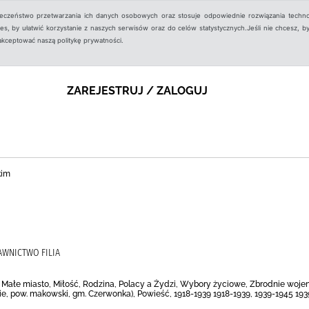
ieczeństwo przetwarzania ich danych osobowych oraz stosuje odpowiednie rozwiązania techno
, by ułatwić korzystanie z naszych serwisów oraz do celów statystycznych.Jeśli nie chcesz, by
aakceptować naszą politykę prywatności.
ZAREJESTRUJ / ZALOGUJ
kim
AWNICTWO FILIA
, Małe miasto, Miłość, Rodzina, Polacy a Żydzi, Wybory życiowe, Zbrodnie woje
, pow. makowski, gm. Czerwonka), Powieść, 1918-1939 1918-1939, 1939-1945 19