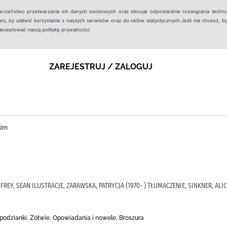
ieczeństwo przetwarzania ich danych osobowych oraz stosuje odpowiednie rozwiązania techno
, by ułatwić korzystanie z naszych serwisów oraz do celów statystycznych.Jeśli nie chcesz, by
aakceptować naszą politykę prywatności.
ZAREJESTRUJ / ZALOGUJ
kim
FFREY, SEAN ILUSTRACJE, ZARAWSKA, PATRYCJA (1970- ) TŁUMACZENIE, SINKNER, ALI
espodzianki, Żółwie, Opowiadania i nowele, Broszura