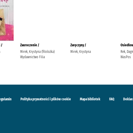
 /
Zauroczenie /
Zaręczyny /
Osiedlow
a
Mirek, Krystyna (filolożka)
Mirek, Krystyna
Rek, Dag
Wydawnictwo Filia
WasPos
egulamin
Polityka prywatności i plików cookie
Mapa bibliotek
FAQ
Deklar