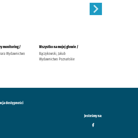
y monitoring /
Wszystko na mojej głowie /
Ostatni taniec /
mara Wydawnictwo
Bączykowski, Jakub
Wicijowski, Rafał (1988- )
Wydawnictwo Poznańskie
acja dostępności
Jesteśmy na: