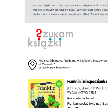
Instytut Książki dba o ochronę prywatności użytkowników i bezp
trzecich w prywatność użytkowników. Używamy także plików cookies
dysku zmień ustawienia swojej przeglądarki. Kliknij "Zamknij" aby z
Miejska Biblioteka Publiczna w Makowie Mazowiec
ul. Moniuszki 6
06-200 Maków Mazowiecki
Franklin i niespodzianka
JENNINGS, SHARON (1954- ), JE
WYDAWNICTWO DEBIT
Rok wydania: [2007?].
Franklin (postać fikcyjna), Ni