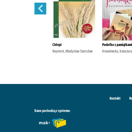
Szantaż /
Chłopi
Pudełko z pamiątkami
Michalak, Katarzyna
Reymont, Władysław Stanisław
Kowalewska, Katarzyn
Kontakt
R
Dane pochodzą z systemu: