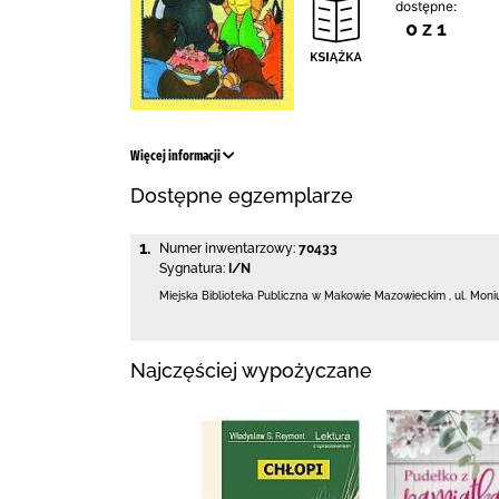
dostępne:
0 z 1
Więcej informacji
Dostępne egzemplarze
1.
Numer inwentarzowy:
70433
Sygnatura:
I/N
Miejska Biblioteka Publiczna w Makowie Mazowieckim
,
ul. Moni
Najczęściej wypożyczane