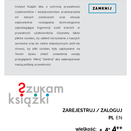
Instytut Książki dba o ochronę prywatności
ZAMKNIJ
użytkowników i bezpieczeństwo przetwarzania
ich danych osobowych oraz stosuje
odpowiednie rozwiązania technologiczne
zapobiegające ingerencji osób trzecich w
prywatność użytkowników. Używamy także
plików cookies, by ułatwić korzystanie z naszych
serwisów oraz do celów statystycznych.Jeśli nie
chcesz, by pliki cookies były zapisywane na
Twoim dysku zmień ustawienia swojej
przeglądarki. Kliknij "Zamknij" aby zaakceptować
naszą politykę prywatności.
ZAREJESTRUJ / ZALOGUJ
PL
EN
wielkość: