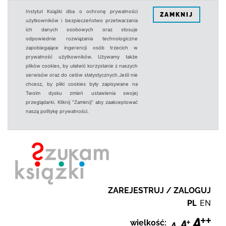
Instytut Książki dba o ochronę prywatności
ZAMKNIJ
użytkowników i bezpieczeństwo przetwarzania
ich danych osobowych oraz stosuje
odpowiednie rozwiązania technologiczne
zapobiegające ingerencji osób trzecich w
prywatność użytkowników. Używamy także
plików cookies, by ułatwić korzystanie z naszych
serwisów oraz do celów statystycznych.Jeśli nie
chcesz, by pliki cookies były zapisywane na
Twoim dysku zmień ustawienia swojej
przeglądarki. Kliknij "Zamknij" aby zaakceptować
naszą politykę prywatności.
ZAREJESTRUJ / ZALOGUJ
PL
EN
wielkość: