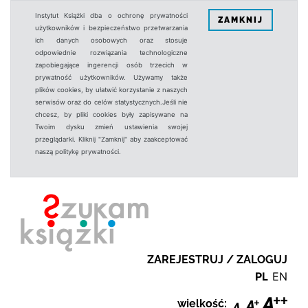
Instytut Książki dba o ochronę prywatności
ZAMKNIJ
użytkowników i bezpieczeństwo przetwarzania
ich danych osobowych oraz stosuje
odpowiednie rozwiązania technologiczne
zapobiegające ingerencji osób trzecich w
prywatność użytkowników. Używamy także
plików cookies, by ułatwić korzystanie z naszych
serwisów oraz do celów statystycznych.Jeśli nie
chcesz, by pliki cookies były zapisywane na
Twoim dysku zmień ustawienia swojej
przeglądarki. Kliknij "Zamknij" aby zaakceptować
naszą politykę prywatności.
ZAREJESTRUJ / ZALOGUJ
PL
EN
wielkość: