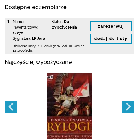
Dostępne egzemplarze
1.
Numer
Status:
Do
zarezerwuj
inwentarzowy:
wypożyczenia
14272
Sygnatura:
LP Jaru
dodaj do listy
Biblioteka Instytutu Polskiego w Sofii
,
ul. Weslec
12
,
1000 Sofia
Najczęściej wypożyczane