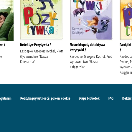
em /
Detektyw Pozytywka /
Nowe kłopoty detektywa
Pamiątki
Pozytywki /
/
Kasdepke, Grzegorz Rychel, Piotr
ie
Wydawnictwo "Nasza
Kasdepke, Grzegorz Rychel, Piotr
Kasdepke,
Księgarnia"
Wydawnictwo "Nasza
Rychel, Pi
Księgarnia"
Wydawnic
Księgarni
egulamin
Polityka prywatności i plików cookie
Mapa bibliotek
FAQ
Deklar