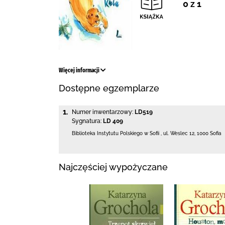
0 z 1
Więcej informacji
Dostępne egzemplarze
1.
Numer inwentarzowy:
LD519
Sygnatura:
LD 409
Biblioteka Instytutu Polskiego w Sofii
,
ul. Weslec 12
,
1000 Sofia
Najczęściej wypożyczane