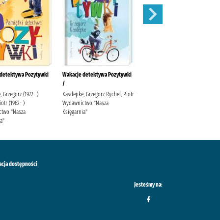
 detektywa Pozytywki
Wakacje detektywa Pozytywki
Piwnica pod Baranami.
/
 Grzegorz (1972- )
Kasdepke, Grzegorz Rychel, Piotr
otr (1962- )
Wydawnictwo "Nasza
two "Nasza
Księgarnia"
a"
acja dostępności
Jesteśmy na: