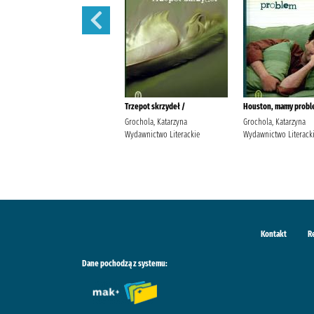
Nigdy w życiu! /
Trzepot skrzydeł /
Houston, mamy probl
Grochola, Katarzyna
Grochola, Katarzyna
Grochola, Katarzyna
Wydawnictwo W.A.B. Grochola,
Wydawnictwo Literackie
Wydawnictwo Literack
Katarzyna (1957- ).
Kontakt
R
Dane pochodzą z systemu: