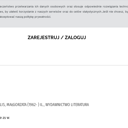
ieczeństwo przetwarzania ich danych osobowych oraz stosuje odpowiednie rozwiązania techno
, by ułatwić korzystanie z naszych serwisów oraz do celów statystycznych.Jeśli nie chcesz, by
aakceptować naszą politykę prywatności.
ZAREJESTRUJ / ZALOGUJ
FLIS, MAŁGORZATA (1962- ) IL., WYDAWNICTWO LITERATURA
 21 w.