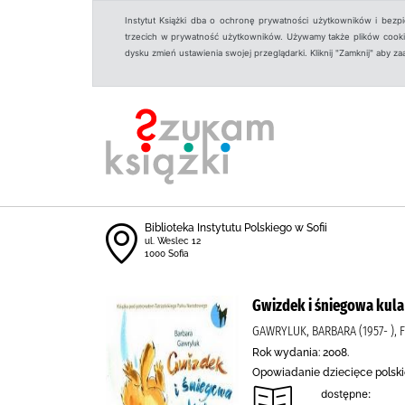
Instytut Książki dba o ochronę prywatności użytkowników i bezp
trzecich w prywatność użytkowników. Używamy także plików cookies
dysku zmień ustawienia swojej przeglądarki. Kliknij "Zamknij" aby z
Biblioteka Instytutu Polskiego w Sofii
ul. Weslec 12
1000 Sofia
Gwizdek i śniegowa kula
GAWRYLUK, BARBARA (1957- ), 
Rok wydania: 2008.
Opowiadanie dziecięce polskie
dostępne: