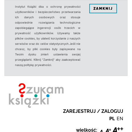
Instytut Książki dba o ochronę prywatności
ZAMKNIJ
użytkowników i bezpieczeństwo przetwarzania
ich danych osobowych oraz stosuje
odpowiednie rozwiązania technologiczne
zapobiegające ingerencji osób trzecich w
prywatność użytkowników. Używamy także
plików cookies, by ułatwić korzystanie z naszych
serwisów oraz do celów statystycznych.Jeśli nie
chcesz, by pliki cookies były zapisywane na
Twoim dysku zmień ustawienia swojej
przeglądarki. Kliknij "Zamknij" aby zaakceptować
naszą politykę prywatności.
ZAREJESTRUJ / ZALOGUJ
PL
EN
wielkość: