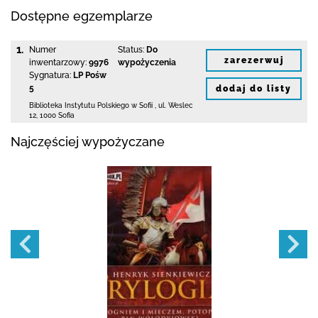
Dostępne egzemplarze
1.
Numer
Status:
Do
zarezerwuj
inwentarzowy:
9976
wypożyczenia
Sygnatura:
LP Pośw
5
dodaj do listy
Biblioteka Instytutu Polskiego w Sofii
,
ul. Weslec
12
,
1000 Sofia
Najczęściej wypożyczane