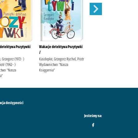
 detektywa Pozytywki
Wakacje detektywa Pozytywki
Piwnica pod Baranami.
/
 Grzegorz (1972- )
Kasdepke, Grzegorz Rychel, Piotr
otr (1962- )
Wydawnictwo "Nasza
two "Nasza
Księgarnia"
a"
acja dostępności
Jesteśmy na: