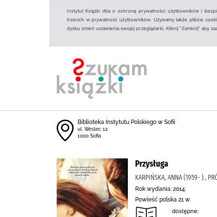
Instytut Książki dba o ochronę prywatności użytkowników i bezp
trzecich w prywatność użytkowników. Używamy także plików cookies
dysku zmień ustawienia swojej przeglądarki. Kliknij "Zamknij" aby z
Biblioteka Instytutu Polskiego w Sofii
ul. Weslec 12
1000 Sofia
Przysługa
KARPIŃSKA, ANNA (1959- )., P
Rok wydania: 2014.
Powieść polska 21 w.
dostępne: