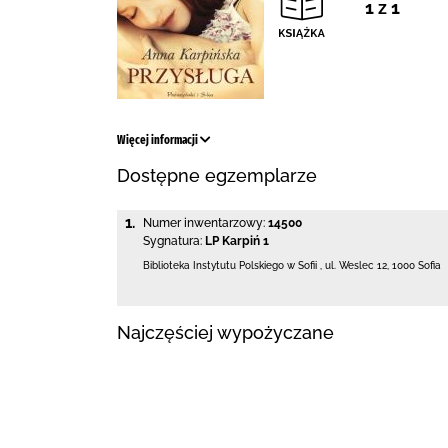
1 z 1
Więcej informacji
Dostępne egzemplarze
1.
Numer inwentarzowy:
14500
Sygnatura:
LP Karpiń 1
Biblioteka Instytutu Polskiego w Sofii
,
ul. Weslec 12
,
1000 Sofia
Najczęściej wypożyczane