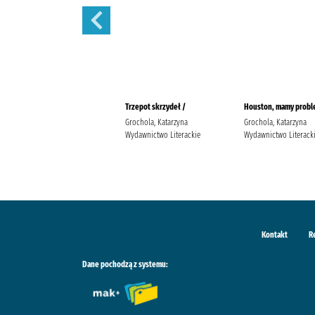
Nigdy w życiu! /
Trzepot skrzydeł /
Houston, mamy probl
Grochola, Katarzyna
Grochola, Katarzyna
Grochola, Katarzyna
Wydawnictwo W.A.B. Grochola,
Wydawnictwo Literackie
Wydawnictwo Literack
Katarzyna (1957- ).
Kontakt
R
Dane pochodzą z systemu: