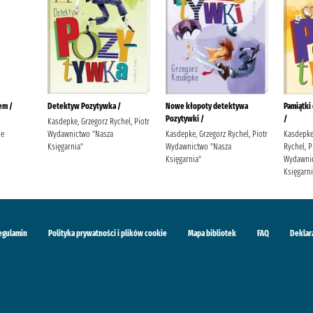
em /
Detektyw Pozytywka /
Nowe kłopoty detektywa
Pamiątki
Pozytywki /
/
Kasdepke, Grzegorz Rychel, Piotr
ie
Wydawnictwo "Nasza
Kasdepke, Grzegorz Rychel, Piotr
Kasdepke,
Księgarnia"
Wydawnictwo "Nasza
Rychel, Pi
Księgarnia"
Wydawnic
Księgarni
egulamin
Polityka prywatności i plików cookie
Mapa bibliotek
FAQ
Deklar