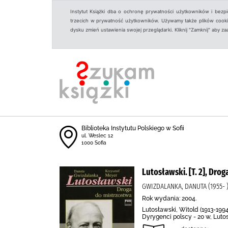
Instytut Książki dba o ochronę prywatności użytkowników i bezp
trzecich w prywatność użytkowników. Używamy także plików cookies
dysku zmień ustawienia swojej przeglądarki. Kliknij "Zamknij" aby z
Biblioteka Instytutu Polskiego w Sofii
ul. Weslec 12
1000 Sofia
Lutosławski. [T. 2], Dro
GWIZDALANKA, DANUTA (1955- 
Rok wydania: 2004.
Lutosławski, Witold (1913-199
Dyrygenci polscy - 20 w, Lutos