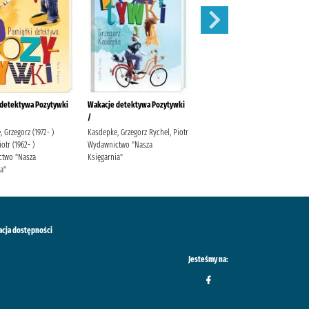
 detektywa Pozytywki
Wakacje detektywa Pozytywki
Piwnica pod Baranami.
/
 Grzegorz (1972- )
Kasdepke, Grzegorz Rychel, Piotr
otr (1962- )
Wydawnictwo "Nasza
two "Nasza
Księgarnia"
a"
acja dostępności
Jesteśmy na: