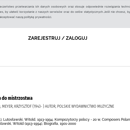
ieczeństwo przetwarzania ich danych osobowych oraz stosuje odpowiednie rozwiązania techno
, by ułatwić korzystanie z naszych serwisów oraz do celów statystycznych.Jeśli nie chcesz, by
aakceptować naszą politykę prywatności.
ZAREJESTRUJ / ZALOGUJ
ga do mistrzostwa
), MEYER, KRZYSZTOF (1943- ) AUTOR, POLSKIE WYDAWNICTWO MUZYCZNE
4), Lutosławski, Witold, 1913-1994, Kompozytorzy polscy - 20 w, Composers Pola
ławski, Witold (1913-1994), Biografia, 1901-2000