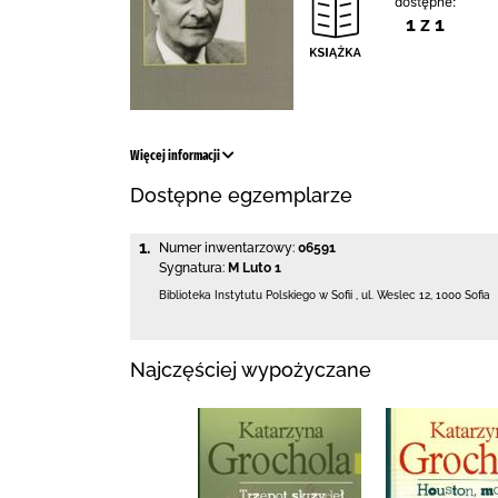
dostępne:
1 z 1
Więcej informacji
Dostępne egzemplarze
1.
Numer inwentarzowy:
06591
Sygnatura:
M Luto 1
Biblioteka Instytutu Polskiego w Sofii
,
ul. Weslec 12
,
1000 Sofia
Najczęściej wypożyczane