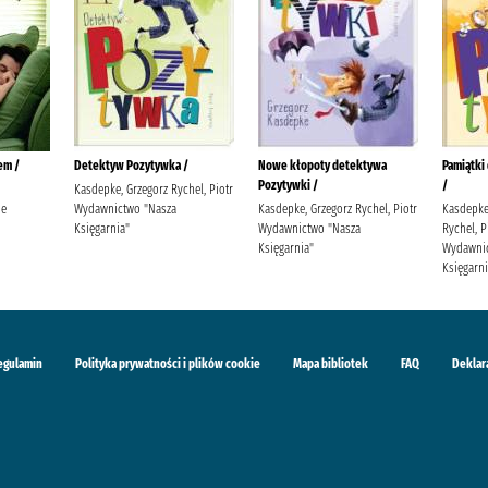
em /
Detektyw Pozytywka /
Nowe kłopoty detektywa
Pamiątki
Pozytywki /
/
Kasdepke, Grzegorz Rychel, Piotr
ie
Wydawnictwo "Nasza
Kasdepke, Grzegorz Rychel, Piotr
Kasdepke,
Księgarnia"
Wydawnictwo "Nasza
Rychel, Pi
Księgarnia"
Wydawnic
Księgarni
egulamin
Polityka prywatności i plików cookie
Mapa bibliotek
FAQ
Deklar