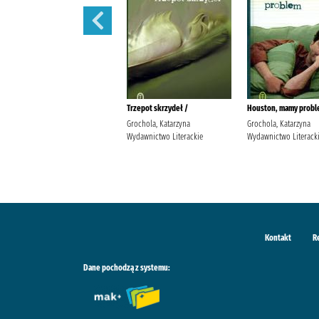
Nigdy w życiu! /
Trzepot skrzydeł /
Houston, mamy probl
Grochola, Katarzyna
Grochola, Katarzyna
Grochola, Katarzyna
Wydawnictwo W.A.B. Grochola,
Wydawnictwo Literackie
Wydawnictwo Literack
Katarzyna (1957- ).
Kontakt
R
Dane pochodzą z systemu: