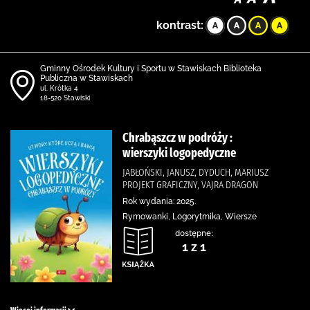
kontrast:
Gminny Ośrodek Kultury i Sportu w Stawiskach Biblioteka
Publiczna w Stawiskach
ul. Krótka 4
18-520 Stawiski
Chrabąszcz w podróży :
wierszyki logopedyczne
JABŁOŃSKI, JANUSZ, DYDUCH, MARIUSZ
PROJEKT GRAFICZNY, VAJRA DRAGON
Rok wydania: 2025.
Rymowanki, Logorytmika, Wiersze
dostępne:
1 z 1