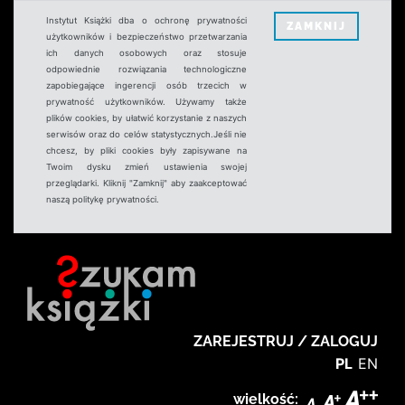
Instytut Książki dba o ochronę prywatności
ZAMKNIJ
użytkowników i bezpieczeństwo przetwarzania
ich danych osobowych oraz stosuje
odpowiednie rozwiązania technologiczne
zapobiegające ingerencji osób trzecich w
prywatność użytkowników. Używamy także
plików cookies, by ułatwić korzystanie z naszych
serwisów oraz do celów statystycznych.Jeśli nie
chcesz, by pliki cookies były zapisywane na
Twoim dysku zmień ustawienia swojej
przeglądarki. Kliknij "Zamknij" aby zaakceptować
naszą politykę prywatności.
ZAREJESTRUJ / ZALOGUJ
PL
EN
wielkość: