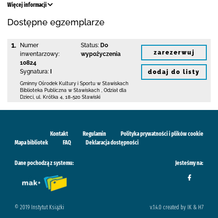
Więcej informacji
Dostępne egzemplarze
1.
Numer
Status:
Do
zarezerwuj
inwentarzowy:
wypożyczenia
10824
Sygnatura:
I
dodaj do listy
Gminny Ośrodek Kultury i Sportu w Stawiskach
Biblioteka Publiczna w Stawiskach
,
Odział dla
Dzieci,
ul. Krótka 4
,
18-520 Stawiski
Kontakt
Regulamin
Polityka prywatności i plików cookie
Mapa bibliotek
FAQ
Deklaracja dostępności
Dane pochodzą z systemu:
Jesteśmy na:
© 2019 Instytut Książki
v.1.4.0 created by IK & H7