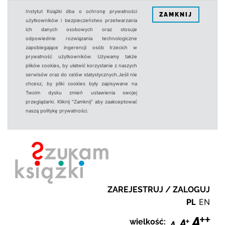
Instytut Książki dba o ochronę prywatności
ZAMKNIJ
użytkowników i bezpieczeństwo przetwarzania
ich danych osobowych oraz stosuje
odpowiednie rozwiązania technologiczne
zapobiegające ingerencji osób trzecich w
prywatność użytkowników. Używamy także
plików cookies, by ułatwić korzystanie z naszych
serwisów oraz do celów statystycznych.Jeśli nie
chcesz, by pliki cookies były zapisywane na
Twoim dysku zmień ustawienia swojej
przeglądarki. Kliknij "Zamknij" aby zaakceptować
naszą politykę prywatności.
ZAREJESTRUJ / ZALOGUJ
PL
EN
wielkość: