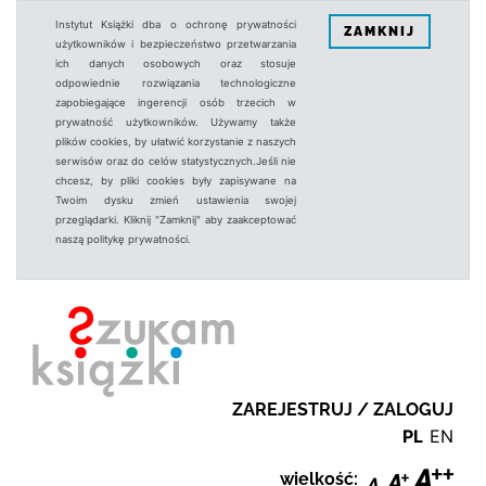
Instytut Książki dba o ochronę prywatności
ZAMKNIJ
użytkowników i bezpieczeństwo przetwarzania
ich danych osobowych oraz stosuje
odpowiednie rozwiązania technologiczne
zapobiegające ingerencji osób trzecich w
prywatność użytkowników. Używamy także
plików cookies, by ułatwić korzystanie z naszych
serwisów oraz do celów statystycznych.Jeśli nie
chcesz, by pliki cookies były zapisywane na
Twoim dysku zmień ustawienia swojej
przeglądarki. Kliknij "Zamknij" aby zaakceptować
naszą politykę prywatności.
ZAREJESTRUJ / ZALOGUJ
PL
EN
wielkość: