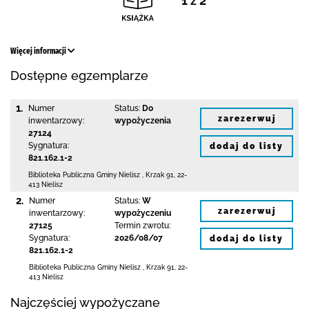
1 z 2
Więcej informacji
Dostępne egzemplarze
1.
Numer
Status:
Do
zarezerwuj
inwentarzowy:
wypożyczenia
27124
Sygnatura:
dodaj do listy
821.162.1-2
Biblioteka Publiczna Gminy Nielisz
,
Krzak 91
,
22-
413 Nielisz
2.
Numer
Status:
W
zarezerwuj
inwentarzowy:
wypożyczeniu
27125
Termin zwrotu:
Sygnatura:
2026/08/07
dodaj do listy
821.162.1-2
Biblioteka Publiczna Gminy Nielisz
,
Krzak 91
,
22-
413 Nielisz
Najczęściej wypożyczane