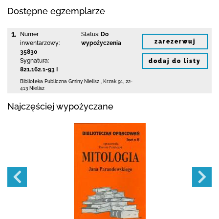
Dostępne egzemplarze
1.
Numer
Status:
Do
zarezerwuj
inwentarzowy:
wypożyczenia
35830
Sygnatura:
dodaj do listy
821.162.1-93 I
Biblioteka Publiczna Gminy Nielisz
,
Krzak 91
,
22-
413 Nielisz
Najczęściej wypożyczane