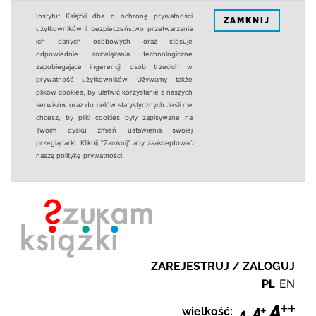
Instytut Książki dba o ochronę prywatności
ZAMKNIJ
użytkowników i bezpieczeństwo przetwarzania
ich danych osobowych oraz stosuje
odpowiednie rozwiązania technologiczne
zapobiegające ingerencji osób trzecich w
prywatność użytkowników. Używamy także
plików cookies, by ułatwić korzystanie z naszych
serwisów oraz do celów statystycznych.Jeśli nie
chcesz, by pliki cookies były zapisywane na
Twoim dysku zmień ustawienia swojej
przeglądarki. Kliknij "Zamknij" aby zaakceptować
naszą politykę prywatności.
ZAREJESTRUJ / ZALOGUJ
PL
EN
wielkość: