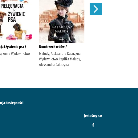
ja i żywienie psa /
Dom trzech wdów /
Balladyna :
ka, Anna Wydawnictwo
Maludy, Aleksandra Katarzyna
Słowacki, Juliusz (1809-1849).
Wydawnictwo Replika Maludy,
Popławska, Anna
Aleksandra Katarzyna.
acja dostępności
Jesteśmy na: