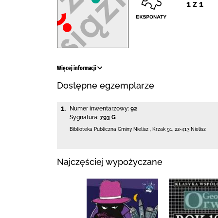
1 z 1
Więcej informacji
Dostępne egzemplarze
1.
Numer inwentarzowy:
92
Sygnatura:
793 G
Biblioteka Publiczna Gminy Nielisz
,
Krzak 91
,
22-413 Nielisz
Najczęściej wypożyczane