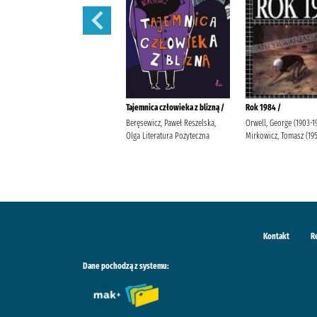
Lalka /
Tajemnica człowieka z blizną /
Rok 1984 /
Prus, Bolesław Popławska, Anna
Beręsewicz, Paweł Reszelska,
Orwell, George (1903-1
Wydawnictwo Greg Duda-Kaptur,
Olga Literatura Pożyteczna
Mirkowicz, Tomasz (19
Katarzyna Ludwikowska, Jolanta
Kontakt
R
Dane pochodzą z systemu: