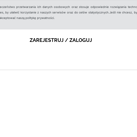
ieczeństwo przetwarzania ich danych osobowych oraz stosuje odpowiednie rozwiązania techno
, by ułatwić korzystanie z naszych serwisów oraz do celów statystycznych.Jeśli nie chcesz, by
aakceptować naszą politykę prywatności.
ZAREJESTRUJ / ZALOGUJ