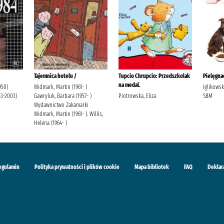
Tajemnica hotelu /
Tupcio Chrupcio: Przedszkolak
Pielęgnac
na medal.
950)
Widmark, Martin (1961- )
Iglikows
53-2003)
Gawryluk, Barbara (1957- )
Piotrowska, Eliza
SBM
Wydawnictwo Zakamarki
Widmark, Martin (1961- ). Willis,
Helena (1964- )
egulamin
Polityka prywatności i plików cookie
Mapa bibliotek
FAQ
Deklar