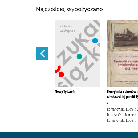
Najczęściej wypożyczane
Wazonik na konwalie /
Nowy Tydzień.
Pamiętniki z dziejów m
włodawskiej parafii 1
Wilczyńska, Karolina
/
Wydawnictwo Filia Wilczyńska,
Karolina
Romanowski, Ludwik C
Dariusz Czuj, Mariusz
Romanowski, Ludwik