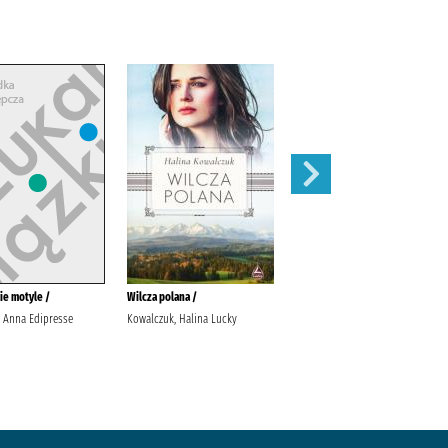
ie motyle /
Wilcza polana /
Urwisko /
, Anna Edipresse
Kowalczuk, Halina Lucky
Małecki, Robert Wydawnictwo
Literackie