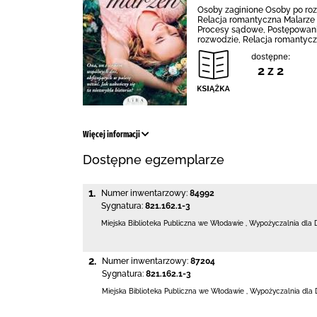
Osoby zaginione Osoby po ro
Relacja romantyczna Malarze 
Procesy sądowe, Postępowanie
rozwodzie, Relacja romantycz
dostępne:
2 z 2
Więcej informacji
Dostępne egzemplarze
1.
Numer inwentarzowy:
84992
Sygnatura:
821.162.1-3
Miejska Biblioteka Publiczna we Włodawie
,
Wypożyczalnia dla 
2.
Numer inwentarzowy:
87204
Sygnatura:
821.162.1-3
Miejska Biblioteka Publiczna we Włodawie
,
Wypożyczalnia dla 