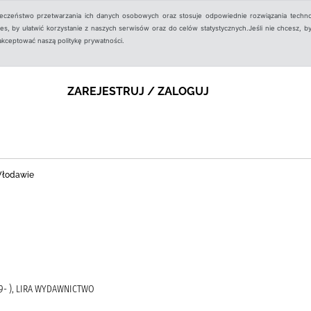
ieczeństwo przetwarzania ich danych osobowych oraz stosuje odpowiednie rozwiązania techno
, by ułatwić korzystanie z naszych serwisów oraz do celów statystycznych.Jeśli nie chcesz, by
aakceptować naszą politykę prywatności.
ZAREJESTRUJ / ZALOGUJ
 Włodawie
9- ), LIRA WYDAWNICTWO