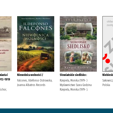
iasta i
Niewolnica wolności /
Słowiańskie siedlisko :
Niebiesk
913 -1919
Falcones, Ildefonso Ostrowska,
Rzepiela, Monika (1979- )
Sakowicz
Joanna Albatros Records
Wydawnictwo Szara Godzina
Polska
ichor,
Rzepiela, Monika (1979- ).