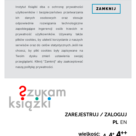
Instytut Książki dba o ochronę prywatności
ZAMKNIJ
użytkowników i bezpieczeństwo przetwarzania
ich danych osobowych oraz stosuje
odpowiednie rozwiązania technologiczne
zapobiegające ingerencji osób trzecich w
prywatność użytkowników. Używamy także
plików cookies, by ułatwić korzystanie z naszych
serwisów oraz do celów statystycznych.Jeśli nie
chcesz, by pliki cookies były zapisywane na
Twoim dysku zmień ustawienia swojej
przeglądarki. Kliknij "Zamknij" aby zaakceptować
naszą politykę prywatności.
ZAREJESTRUJ / ZALOGUJ
PL
EN
wielkość: