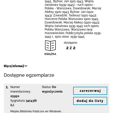
1945., Bytnar, Jan 1921-1943, Wojna
światowa (1939-1945) - ruch oporu -
Polska - Warszawa, Dawidowski, Maciej
Aleksy 1920-1943, Bytnar, Jan (1921-
1943), Zawadzki, Tadeusz (1921-1943),
Harcerze Polska Warszawa 1900-1945.,
Dawidowski, Maciej Aleksy (1920-1943),
Wojna światowa 1939-1945 ruch oporu
Polska Warszawa, Warszawa (woj.
mazowieckie), Publicystyka polska 1939-
1945 r., 1901-2000, 1939-1945
dostępne:
2 z 2
Więcej informacji
Dostępne egzemplarze
1.
Numer
Status:
Do
zarezerwuj
inwentarzowy:
wypożyczenia
25950
Sygnatura:
94(438)
dodaj do listy
[L]
Miejska Biblioteka Publiczna we Włodawie
,