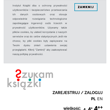
Instytut Książki dba o ochronę prywatności
ZAMKNIJ
użytkowników i bezpieczeństwo przetwarzania
ich danych osobowych oraz stosuje
odpowiednie rozwiązania technologiczne
zapobiegające ingerencji osób trzecich w
prywatność użytkowników. Używamy także
plików cookies, by ułatwić korzystanie z naszych
serwisów oraz do celów statystycznych.Jeśli nie
chcesz, by pliki cookies były zapisywane na
Twoim dysku zmień ustawienia swojej
przeglądarki. Kliknij "Zamknij" aby zaakceptować
naszą politykę prywatności.
ZAREJESTRUJ / ZALOGUJ
PL
EN
wielkość: