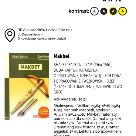
kontrast:
BP Aleksandrów Łodzki Filia nr 2
ul. Dmowskiego 4
Dmowskiego Aleksandrów Łódzki
Makbet
SHAKESPEARE, WILLIAM (1564-1616),
DUDA-KAPTUR, KATARZYNA
OPRACOWANIE, RZEHAK, WOJCIECH (1967-
) OPRACOWANIE, PASZKOWSKI, JÓZEF
(1817-1861) TŁUMACZENIE, WYDAWNICTWO
GREG
Rok wydania: [2012].
Shakespeare, William (1564-1616). (1564-
1616). Macbeth Macbeth, Szekspir,
William (1564-1616) Makbet materiały
pomocnicze dla szkół, Dramat angielski
historia 17 w., Dramat angielski 17 w.,
Dramat angielski historia 17 w., Dramat
angielski 17 w., Lektura z opracowaniem,
1601-1700