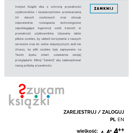
Instytut Książki dba o ochronę prywatności
ZAMKNIJ
użytkowników i bezpieczeństwo przetwarzania
ich danych osobowych oraz stosuje
odpowiednie rozwiązania technologiczne
zapobiegające ingerencji osób trzecich w
prywatność użytkowników. Używamy także
plików cookies, by ułatwić korzystanie z naszych
serwisów oraz do celów statystycznych.Jeśli nie
chcesz, by pliki cookies były zapisywane na
Twoim dysku zmień ustawienia swojej
przeglądarki. Kliknij "Zamknij" aby zaakceptować
naszą politykę prywatności.
ZAREJESTRUJ / ZALOGUJ
PL
EN
wielkość: