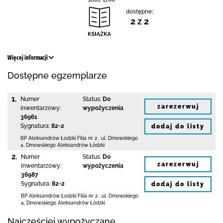
dostępne:
2 z 2
Więcej informacji
Dostępne egzemplarze
1.
Numer
Status:
Do
zarezerwuj
inwentarzowy:
wypożyczenia
36961
Sygnatura:
82-2
dodaj do listy
BP Aleksandrów Łodzki Filia nr 2
,
ul. Dmowskiego
4
,
Dmowskiego Aleksandrów Łódzki
2.
Numer
Status:
Do
zarezerwuj
inwentarzowy:
wypożyczenia
36987
Sygnatura:
82-2
dodaj do listy
BP Aleksandrów Łodzki Filia nr 2
,
ul. Dmowskiego
4
,
Dmowskiego Aleksandrów Łódzki
Najczęściej wypożyczane