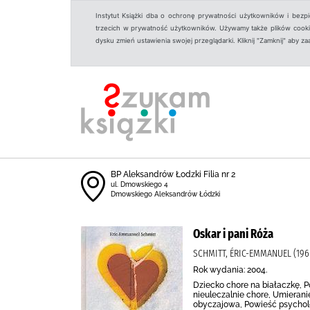
Instytut Książki dba o ochronę prywatności użytkowników i bezp
trzecich w prywatność użytkowników. Używamy także plików cookies
dysku zmień ustawienia swojej przeglądarki. Kliknij "Zamknij" aby z
BP Aleksandrów Łodzki Filia nr 2
ul. Dmowskiego 4
Dmowskiego Aleksandrów Łódzki
Oskar i pani Róża
SCHMITT, ÉRIC-EMMANUEL (196
Rok wydania: 2004.
Dziecko chore na białaczkę, P
nieuleczalnie chore, Umierani
obyczajowa, Powieść psycholo