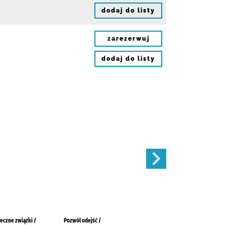
dodaj do listy
zarezerwuj
dodaj do listy
eczne związki /
Pozwól odejść /
Łabędź /