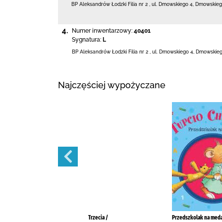
BP Aleksandrów Łodzki Filia nr 2
,
ul. Dmowskiego 4
,
Dmowskieg
4.
Numer inwentarzowy:
40401
Sygnatura:
L
BP Aleksandrów Łodzki Filia nr 2
,
ul. Dmowskiego 4
,
Dmowskieg
Najczęściej wypożyczane
Polowanie na motyle /
Trzecia /
Przedszkolak na meda