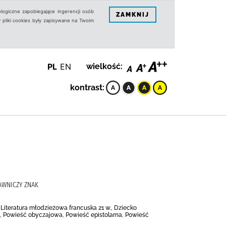
logiczne zapobiegające ingerencji osób
ZAMKNIJ
 pliki cookies były zapisywane na Twoim
PL
EN
wielkość:
kontrast:
DAWNICZY ZNAK
Literatura młodzieżowa francuska 21 w., Dziecko
w., Powieść obyczajowa, Powieść epistolarna, Powieść