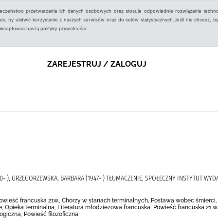
ieczeństwo przetwarzania ich danych osobowych oraz stosuje odpowiednie rozwiązania techno
, by ułatwić korzystanie z naszych serwisów oraz do celów statystycznych.Jeśli nie chcesz, by
aakceptować naszą politykę prywatności.
ZAREJESTRUJ / ZALOGUJ
0- ), GRZEGORZEWSKA, BARBARA (1947- ) TŁUMACZENIE, SPOŁECZNY INSTYTUT WY
owieść francuska 21w., Chorzy w stanach terminalnych, Postawa wobec śmierci, 
e, Opieka terminalna, Literatura młodzieżowa francuska, Powieść francuska 21 
giczna, Powieść filozoficzna