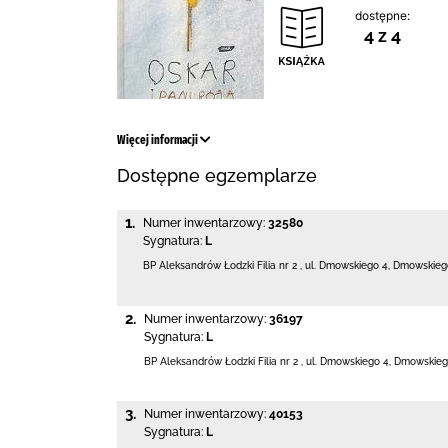
dostępne:
4 z 4
Więcej informacji
Dostępne egzemplarze
1.
Numer inwentarzowy:
32580
Sygnatura:
L
BP Aleksandrów Łodzki Filia nr 2
,
ul. Dmowskiego 4
,
Dmowskiego
2.
Numer inwentarzowy:
36197
Sygnatura:
L
BP Aleksandrów Łodzki Filia nr 2
,
ul. Dmowskiego 4
,
Dmowskieg
3.
Numer inwentarzowy:
40153
Sygnatura:
L