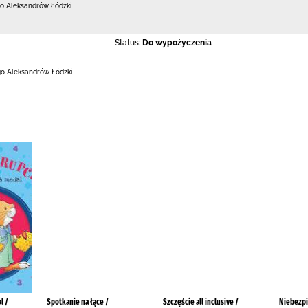
o Aleksandrów Łódzki
Status:
Do wypożyczenia
o Aleksandrów Łódzki
l /
Spotkanie na łące /
Szczęście all inclusive /
Niebezpi