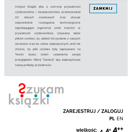
Instytut Książki dba o ochronę prywatności
ZAMKNIJ
użytkowników i bezpieczeństwo przetwarzania
ich danych osobowych oraz stosuje
odpowiednie rozwiązania technologiczne
zapobiegające ingerencji osób trzecich w
prywatność użytkowników. Używamy także
plików cookies, by ułatwić korzystanie z naszych
serwisów oraz do celów statystycznych.Jeśli nie
chcesz, by pliki cookies były zapisywane na
Twoim dysku zmień ustawienia swojej
przeglądarki. Kliknij "Zamknij" aby zaakceptować
naszą politykę prywatności.
ZAREJESTRUJ / ZALOGUJ
PL
EN
wielkość: