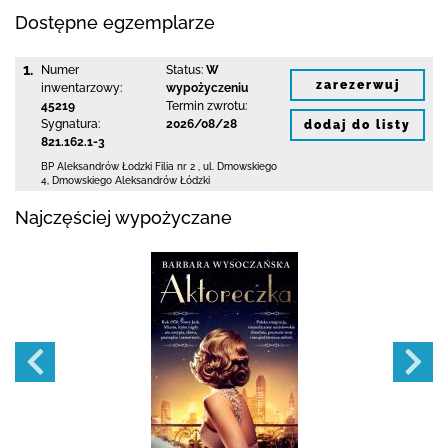
Dostępne egzemplarze
1.
Numer
Status:
W
zarezerwuj
inwentarzowy:
wypożyczeniu
45219
Termin zwrotu:
Sygnatura:
2026/08/28
dodaj do listy
821.162.1-3
BP Aleksandrów Łodzki Filia nr 2
,
ul. Dmowskiego
4
,
Dmowskiego Aleksandrów Łódzki
Najczęściej wypożyczane