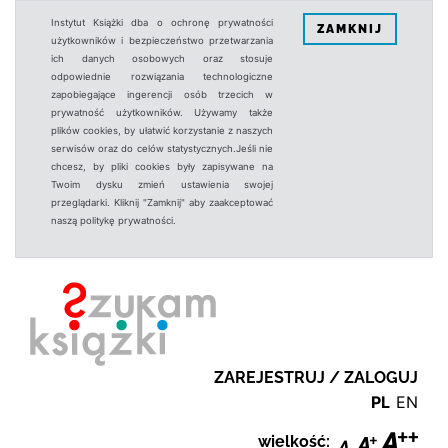
Instytut Książki dba o ochronę prywatności
ZAMKNIJ
użytkowników i bezpieczeństwo przetwarzania
ich danych osobowych oraz stosuje
odpowiednie rozwiązania technologiczne
zapobiegające ingerencji osób trzecich w
prywatność użytkowników. Używamy także
plików cookies, by ułatwić korzystanie z naszych
serwisów oraz do celów statystycznych.Jeśli nie
chcesz, by pliki cookies były zapisywane na
Twoim dysku zmień ustawienia swojej
przeglądarki. Kliknij "Zamknij" aby zaakceptować
naszą politykę prywatności.
ZAREJESTRUJ / ZALOGUJ
PL
EN
wielkość: