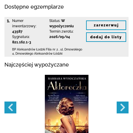
Dostępne egzemplarze
1.
Numer
Status:
W
zarezerwuj
inwentarzowy:
wypożyczeniu
43587
Termin zwrotu:
Sygnatura:
2026/09/04
dodaj do listy
821.162.1-3
BP Aleksandrów Łodzki Filia nr 2
,
ul. Dmowskiego
4
,
Dmowskiego Aleksandrów Łódzki
Najczęściej wypożyczane