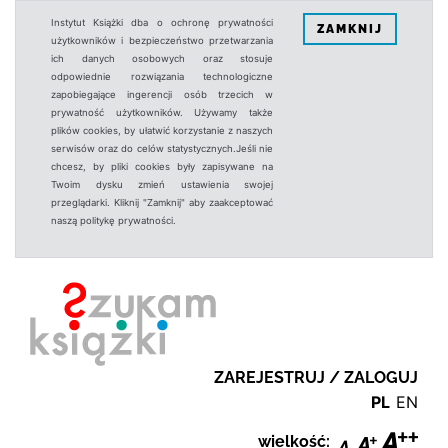
Instytut Książki dba o ochronę prywatności
ZAMKNIJ
użytkowników i bezpieczeństwo przetwarzania
ich danych osobowych oraz stosuje
odpowiednie rozwiązania technologiczne
zapobiegające ingerencji osób trzecich w
prywatność użytkowników. Używamy także
plików cookies, by ułatwić korzystanie z naszych
serwisów oraz do celów statystycznych.Jeśli nie
chcesz, by pliki cookies były zapisywane na
Twoim dysku zmień ustawienia swojej
przeglądarki. Kliknij "Zamknij" aby zaakceptować
naszą politykę prywatności.
ZAREJESTRUJ / ZALOGUJ
PL
EN
wielkość: