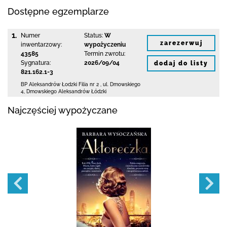
Dostępne egzemplarze
1.
Numer
Status:
W
zarezerwuj
inwentarzowy:
wypożyczeniu
43585
Termin zwrotu:
Sygnatura:
2026/09/04
dodaj do listy
821.162.1-3
BP Aleksandrów Łodzki Filia nr 2
,
ul. Dmowskiego
4
,
Dmowskiego Aleksandrów Łódzki
Najczęściej wypożyczane