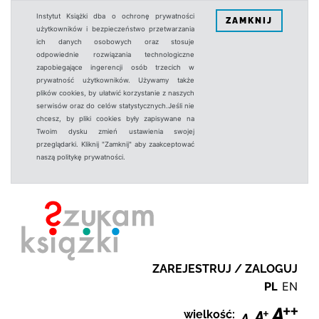
Instytut Książki dba o ochronę prywatności
ZAMKNIJ
użytkowników i bezpieczeństwo przetwarzania
ich danych osobowych oraz stosuje
odpowiednie rozwiązania technologiczne
zapobiegające ingerencji osób trzecich w
prywatność użytkowników. Używamy także
plików cookies, by ułatwić korzystanie z naszych
serwisów oraz do celów statystycznych.Jeśli nie
chcesz, by pliki cookies były zapisywane na
Twoim dysku zmień ustawienia swojej
przeglądarki. Kliknij "Zamknij" aby zaakceptować
naszą politykę prywatności.
ZAREJESTRUJ / ZALOGUJ
PL
EN
wielkość: