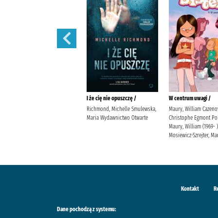
Prezent /
I że cię nie opuszczę /
W centrum uwagi /
Jensen, Louise Kleszcz, Ewa
Richmond, Michelle Smulewska,
Maury, William Cazeno
Burda Publishing Polska
Maria Wydawnictwo Otwarte
Christophe Egmont Po
Maury, William (1969- )
Mosiewicz-Szrejter, Ma
Kontakt
R
Dane pochodzą z systemu: