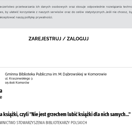
ieczeństwo przetwarzania ich danych osobowych oraz stosuje odpowiednie rozwiązania techno
, by ułatwić korzystanie z naszych serwisów oraz do celów statystycznych.Jeśli nie chcesz, by
aakceptować naszą politykę prywatności.
ZAREJESTRUJ / ZALOGUJ
Gminna Biblioteka Publiczna im. M. Dąbrowskiej w Komorowie
ul. Kraszewskiego 3
05-806 Komorów
 książki, czyli "Nie jest grzechem lubić książki dla nich samych..."
AWNICTWO STOWARZYSZENIA BIBLIOTEKARZY POLSKICH