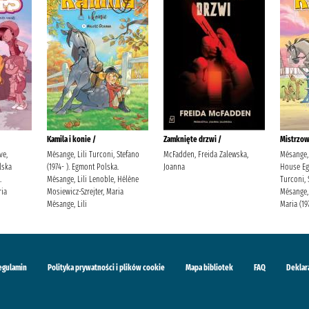
Kamila i konie /
Zamknięte drzwi /
Mistrzow
ve,
Mésange, Lili Turconi, Stefano
McFadden, Freida Zalewska,
Mésange, 
lska
(1974- ). Egmont Polska.
Joanna
House Eg
.
Mésange, Lili Lenoble, Hélène
Turconi, 
ria
Mosiewicz-Szrejter, Maria
Mésange, 
Mésange, Lili
Maria (19
egulamin
Polityka prywatności i plików cookie
Mapa bibliotek
FAQ
Deklar