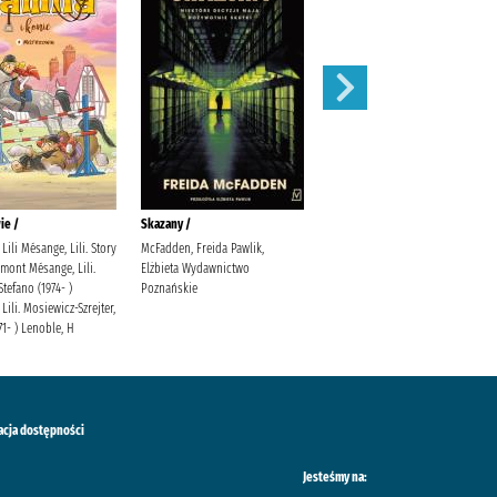
ie /
Skazany /
Magnetic battle chess /
Lili Mésange, Lili. Story
McFadden, Freida Pawlik,
mont Mésange, Lili.
Elżbieta Wydawnictwo
Stefano (1974- )
Poznańskie
Lili. Mosiewicz-Szrejter,
71- ) Lenoble, H
acja dostępności
Jesteśmy na: