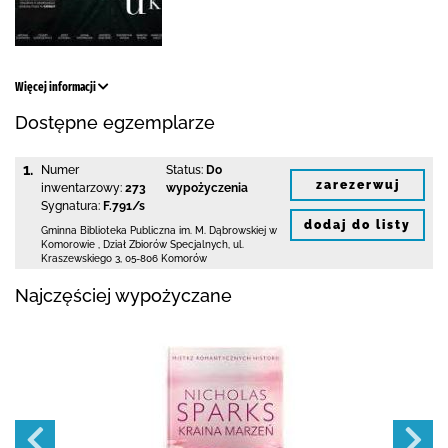
Więcej informacji
Dostępne egzemplarze
1.
Numer
Status:
Do
zarezerwuj
inwentarzowy:
273
wypożyczenia
Sygnatura:
F.791/s
dodaj do listy
Gminna Biblioteka Publiczna im. M. Dąbrowskiej
w
Komorowie
,
Dział Zbiorów Specjalnych,
ul.
Kraszewskiego 3
,
05-806 Komorów
Najczęściej wypożyczane