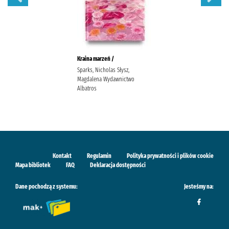
Kraina marzeń /
Sparks, Nicholas Słysz,
Magdalena Wydawnictwo
Albatros
Kontakt
Regulamin
Polityka prywatności i plików cookie
Mapa bibliotek
FAQ
Deklaracja dostępności
Dane pochodzą z systemu:
Jesteśmy na: