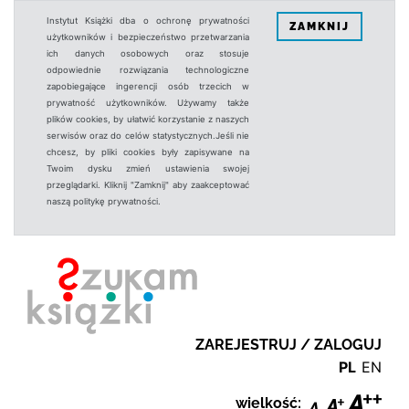
Instytut Książki dba o ochronę prywatności
ZAMKNIJ
użytkowników i bezpieczeństwo przetwarzania
ich danych osobowych oraz stosuje
odpowiednie rozwiązania technologiczne
zapobiegające ingerencji osób trzecich w
prywatność użytkowników. Używamy także
plików cookies, by ułatwić korzystanie z naszych
serwisów oraz do celów statystycznych.Jeśli nie
chcesz, by pliki cookies były zapisywane na
Twoim dysku zmień ustawienia swojej
przeglądarki. Kliknij "Zamknij" aby zaakceptować
naszą politykę prywatności.
ZAREJESTRUJ / ZALOGUJ
PL
EN
wielkość: