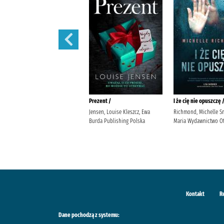
444 /
Prezent /
I że cię nie opuszczę 
Siembieda, Maciej (1961- ) Wielka
Jensen, Louise Kleszcz, Ewa
Richmond, Michelle S
Litera
Burda Publishing Polska
Maria Wydawnictwo Ot
Kontakt
R
Dane pochodzą z systemu: