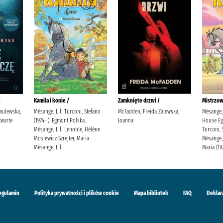
/
Kamila i konie /
Zamknięte drzwi /
Mistrzow
mulewska,
Mésange, Lili Turconi, Stefano
McFadden, Freida Zalewska,
Mésange, 
warte
(1974- ). Egmont Polska.
Joanna
House Eg
Mésange, Lili Lenoble, Hélène
Turconi, 
Mosiewicz-Szrejter, Maria
Mésange, 
Mésange, Lili
Maria (19
egulamin
Polityka prywatności i plików cookie
Mapa bibliotek
FAQ
Deklar