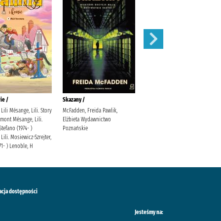
ie /
Skazany /
Magnetic battle chess /
Lili Mésange, Lili. Story
McFadden, Freida Pawlik,
mont Mésange, Lili.
Elżbieta Wydawnictwo
Stefano (1974- )
Poznańskie
Lili. Mosiewicz-Szrejter,
71- ) Lenoble, H
acja dostępności
Jesteśmy na: