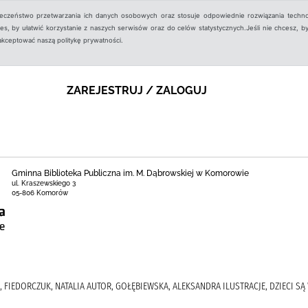
ieczeństwo przetwarzania ich danych osobowych oraz stosuje odpowiednie rozwiązania techno
, by ułatwić korzystanie z naszych serwisów oraz do celów statystycznych.Jeśli nie chcesz, by
aakceptować naszą politykę prywatności.
ZAREJESTRUJ / ZALOGUJ
Gminna Biblioteka Publiczna im. M. Dąbrowskiej w Komorowie
ul. Kraszewskiego 3
05-806 Komorów
, FIEDORCZUK, NATALIA AUTOR, GOŁĘBIEWSKA, ALEKSANDRA ILUSTRACJE, DZIECI SĄ