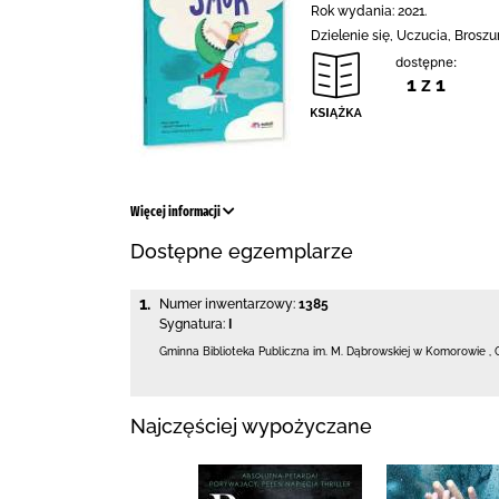
Rok wydania: 2021.
Dzielenie się, Uczucia, Brosz
dostępne:
1 z 1
Więcej informacji
Dostępne egzemplarze
1.
Numer inwentarzowy:
1385
Sygnatura:
I
Gminna Biblioteka Publiczna im. M. Dąbrowskiej
w Komorowie
,
Najczęściej wypożyczane