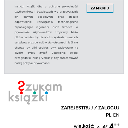
Instytut Książki dba o ochronę prywatności
ZAMKNIJ
użytkowników i bezpieczeństwo przetwarzania
ich danych osobowych oraz stosuje
odpowiednie rozwiązania technologiczne
zapobiegające ingerencji osób trzecich w
prywatność użytkowników. Używamy także
plików cookies, by ułatwić korzystanie z naszych
serwisów oraz do celów statystycznych.Jeśli nie
chcesz, by pliki cookies były zapisywane na
Twoim dysku zmień ustawienia swojej
przeglądarki. Kliknij "Zamknij" aby zaakceptować
naszą politykę prywatności.
ZAREJESTRUJ / ZALOGUJ
PL
EN
wielkość: