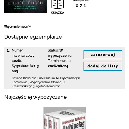
0 z 1
Więcej informacji
Dostępne egzemplarze
1.
Numer
Status:
W
zarezerwuj
inwentarzowy:
wypożyczeniu
40281
Termin zwrotu:
Sygnatura:
821-3
2026/08/24
dodaj do listy
ang.
Gminna Biblioteka Publiczna im. M. Dąbrowskiej
w
Komorowie
,
Wypożyczalnia Główna,
ul.
Kraszewskiego 3
,
05-806 Komorów
Najczęściej wypożyczane