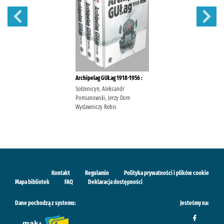
Archipelag GUŁag 1918-1956 :
Sołżenicyn, Aleksandr
Pomianowski, Jerzy Dom
Wydawniczy Rebis
Kontakt
Regulamin
Polityka prywatności i plików cookie
Mapa bibliotek
FAQ
Deklaracja dostępności
Dane pochodzą z systemu:
Jesteśmy na: