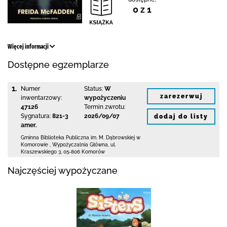
0 z 1
Więcej informacji
Dostępne egzemplarze
1.
Numer
Status:
W
zarezerwuj
inwentarzowy:
wypożyczeniu
47126
Termin zwrotu:
Sygnatura:
821-3
2026/09/07
dodaj do listy
amer.
Gminna Biblioteka Publiczna im. M. Dąbrowskiej
w
Komorowie
,
Wypożyczalnia Główna,
ul.
Kraszewskiego 3
,
05-806 Komorów
Najczęściej wypożyczane