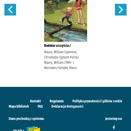
Nadmiar szczęścia /
Maury, William Cazenove,
Christophe Egmont Polska
Maury, William (1969- ).
Mosiewicz-Szrejter, Maria
Kontakt
Regulamin
Polityka prywatności i plików cookie
Mapa bibliotek
FAQ
Deklaracja dostępności
Dane pochodzą z systemu:
Jesteśmy na: