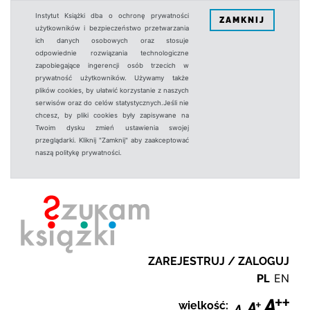
Instytut Książki dba o ochronę prywatności
ZAMKNIJ
użytkowników i bezpieczeństwo przetwarzania
ich danych osobowych oraz stosuje
odpowiednie rozwiązania technologiczne
zapobiegające ingerencji osób trzecich w
prywatność użytkowników. Używamy także
plików cookies, by ułatwić korzystanie z naszych
serwisów oraz do celów statystycznych.Jeśli nie
chcesz, by pliki cookies były zapisywane na
Twoim dysku zmień ustawienia swojej
przeglądarki. Kliknij "Zamknij" aby zaakceptować
naszą politykę prywatności.
ZAREJESTRUJ / ZALOGUJ
PL
EN
wielkość: