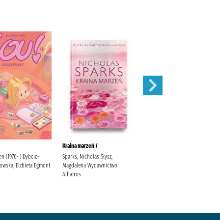
Kraina marzeń /
Zamknięte drzwi /
ien (1976- ) Dybcio-
Sparks, Nicholas Słysz,
McFadden, Freida Zalewska,
owska, Elżbieta Egmont
Magdalena Wydawnictwo
Joanna
Albatros