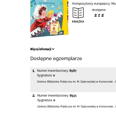
Kompozytorzy europejscy, Muz
dostępne:
2 z 2
Więcej informacji
Dostępne egzemplarze
1.
Numer inwentarzowy:
8587
Sygnatura:
0
Gminna Biblioteka Publiczna im. M. Dąbrowskiej
w Komorowie
,
2.
Numer inwentarzowy:
8931
Sygnatura:
0
Gminna Biblioteka Publiczna im. M. Dąbrowskiej
w Komorowie
,