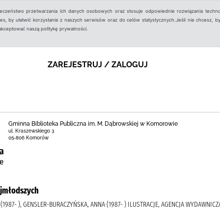
ieczeństwo przetwarzania ich danych osobowych oraz stosuje odpowiednie rozwiązania techno
, by ułatwić korzystanie z naszych serwisów oraz do celów statystycznych.Jeśli nie chcesz, by
aakceptować naszą politykę prywatności.
ZAREJESTRUJ / ZALOGUJ
Gminna Biblioteka Publiczna im. M. Dąbrowskiej w Komorowie
ul. Kraszewskiego 3
05-806 Komorów
ajmłodszych
1987- ), GENSLER-BURACZYŃSKA, ANNA (1987- ) ILUSTRACJE, AGENCJA WYDAWNIC