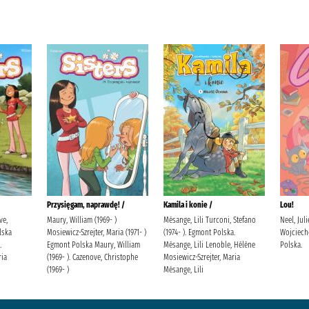
Przysięgam, naprawdę! /
Kamila i konie /
Lou!
ve,
Maury, William (1969- )
Mésange, Lili Turconi, Stefano
Neel, Jul
lska
Mosiewicz-Szrejter, Maria (1971- )
(1974- ). Egmont Polska.
Wojciech
.
Egmont Polska Maury, William
Mésange, Lili Lenoble, Hélène
Polska.
ria
(1969- ). Cazenove, Christophe
Mosiewicz-Szrejter, Maria
(1969- )
Mésange, Lili