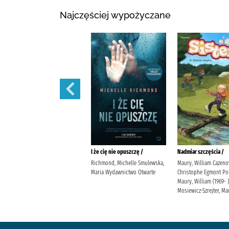
Najczęściej wypożyczane
Prezent /
I że cię nie opuszczę /
Nadmiar szczęścia /
Jensen, Louise Kleszcz, Ewa
Richmond, Michelle Smulewska,
Maury, William Cazeno
Burda Publishing Polska
Maria Wydawnictwo Otwarte
Christophe Egmont Po
Maury, William (1969- )
Mosiewicz-Szrejter, Ma