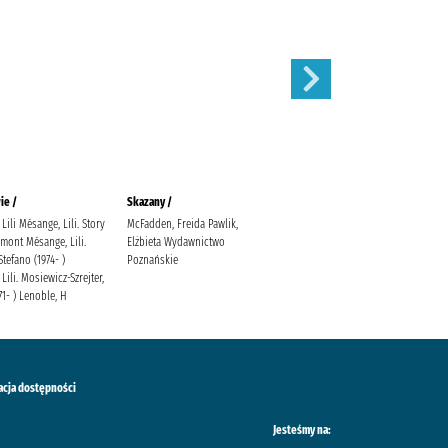
ie /
Skazany /
Magnetic battle chess /
Lili Mésange, Lili. Story
McFadden, Freida Pawlik,
mont Mésange, Lili.
Elżbieta Wydawnictwo
Stefano (1974- )
Poznańskie
Lili. Mosiewicz-Szrejter,
71- ) Lenoble, H
acja dostępności
Jesteśmy na: