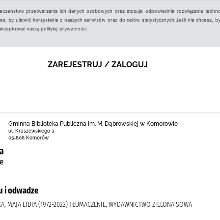
ieczeństwo przetwarzania ich danych osobowych oraz stosuje odpowiednie rozwiązania techno
, by ułatwić korzystanie z naszych serwisów oraz do celów statystycznych.Jeśli nie chcesz, by
aakceptować naszą politykę prywatności.
ZAREJESTRUJ / ZALOGUJ
Gminna Biblioteka Publiczna im. M. Dąbrowskiej w Komorowie
ul. Kraszewskiego 3
05-806 Komorów
u i odwadze
, MAJA LIDIA (1972-2022) TŁUMACZENIE, WYDAWNICTWO ZIELONA SOWA