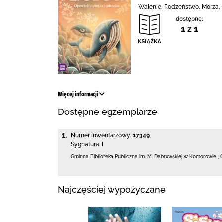
Walenie, Rodzeństwo, Morza, 
dostępne:
1 z 1
Więcej informacji
Dostępne egzemplarze
1.
Numer inwentarzowy:
17349
Sygnatura:
I
Gminna Biblioteka Publiczna im. M. Dąbrowskiej
w Komorowie
,
Najczęściej wypożyczane