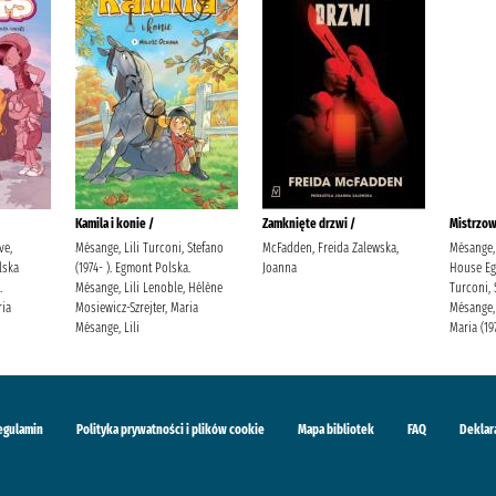
Kamila i konie /
Zamknięte drzwi /
Mistrzow
ve,
Mésange, Lili Turconi, Stefano
McFadden, Freida Zalewska,
Mésange, 
lska
(1974- ). Egmont Polska.
Joanna
House Eg
.
Mésange, Lili Lenoble, Hélène
Turconi, 
ria
Mosiewicz-Szrejter, Maria
Mésange, 
Mésange, Lili
Maria (19
egulamin
Polityka prywatności i plików cookie
Mapa bibliotek
FAQ
Deklar