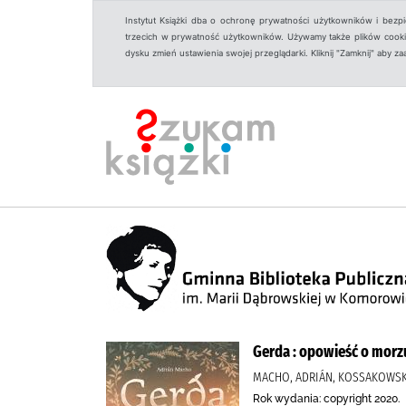
Instytut Książki dba o ochronę prywatności użytkowników i bezp
trzecich w prywatność użytkowników. Używamy także plików cookies
dysku zmień ustawienia swojej przeglądarki. Kliknij "Zamknij" aby z
Gerda : opowieść o morz
MACHO, ADRIÁN, KOSSAKOWSKA
Rok wydania: copyright 2020.