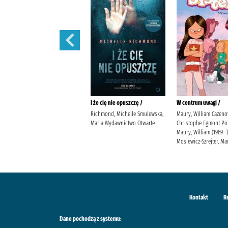
Prezent /
I że cię nie opuszczę /
W centrum uwagi /
Jensen, Louise Kleszcz, Ewa
Richmond, Michelle Smulewska,
Maury, William Cazeno
Burda Publishing Polska
Maria Wydawnictwo Otwarte
Christophe Egmont Po
Maury, William (1969- )
Mosiewicz-Szrejter, Ma
Kontakt
R
Dane pochodzą z systemu: