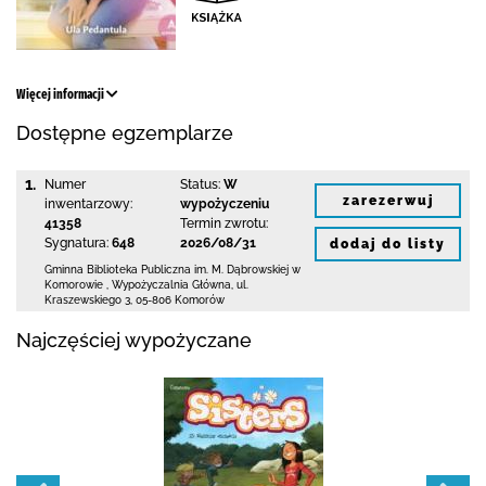
Więcej informacji
Dostępne egzemplarze
1.
Numer
Status:
W
zarezerwuj
inwentarzowy:
wypożyczeniu
41358
Termin zwrotu:
Sygnatura:
648
2026/08/31
dodaj do listy
Gminna Biblioteka Publiczna im. M. Dąbrowskiej
w
Komorowie
,
Wypożyczalnia Główna,
ul.
Kraszewskiego 3
,
05-806 Komorów
Najczęściej wypożyczane