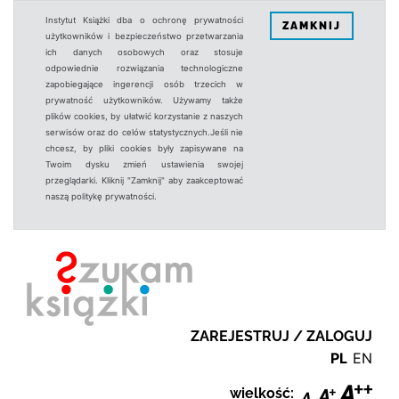
Instytut Książki dba o ochronę prywatności
ZAMKNIJ
użytkowników i bezpieczeństwo przetwarzania
ich danych osobowych oraz stosuje
odpowiednie rozwiązania technologiczne
zapobiegające ingerencji osób trzecich w
prywatność użytkowników. Używamy także
plików cookies, by ułatwić korzystanie z naszych
serwisów oraz do celów statystycznych.Jeśli nie
chcesz, by pliki cookies były zapisywane na
Twoim dysku zmień ustawienia swojej
przeglądarki. Kliknij "Zamknij" aby zaakceptować
naszą politykę prywatności.
ZAREJESTRUJ / ZALOGUJ
PL
EN
wielkość: