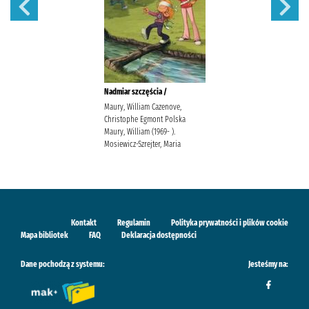
Nadmiar szczęścia /
Maury, William Cazenove,
Christophe Egmont Polska
Maury, William (1969- ).
Mosiewicz-Szrejter, Maria
Kontakt
Regulamin
Polityka prywatności i plików cookie
Mapa bibliotek
FAQ
Deklaracja dostępności
Dane pochodzą z systemu:
Jesteśmy na: