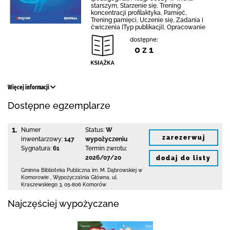
starszym, Starzenie się, Trening
koncentracji profilaktyka, Pamięć,
Trening pamięci, Uczenie się, Zadania i
ćwiczenia [Typ publikacji], Opracowanie
dostępne:
0 z 1
Więcej informacji
Dostępne egzemplarze
1.
Numer
Status:
W
zarezerwuj
inwentarzowy:
147
wypożyczeniu
Sygnatura:
61
Termin zwrotu:
2026/07/20
dodaj do listy
Gminna Biblioteka Publiczna im. M. Dąbrowskiej
w
Komorowie
,
Wypożyczalnia Główna,
ul.
Kraszewskiego 3
,
05-806 Komorów
Najczęściej wypożyczane