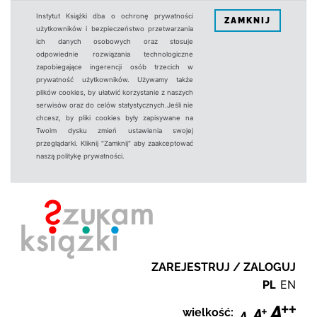
Instytut Książki dba o ochronę prywatności
ZAMKNIJ
użytkowników i bezpieczeństwo przetwarzania
ich danych osobowych oraz stosuje
odpowiednie rozwiązania technologiczne
zapobiegające ingerencji osób trzecich w
prywatność użytkowników. Używamy także
plików cookies, by ułatwić korzystanie z naszych
serwisów oraz do celów statystycznych.Jeśli nie
chcesz, by pliki cookies były zapisywane na
Twoim dysku zmień ustawienia swojej
przeglądarki. Kliknij "Zamknij" aby zaakceptować
naszą politykę prywatności.
ZAREJESTRUJ / ZALOGUJ
PL
EN
wielkość: