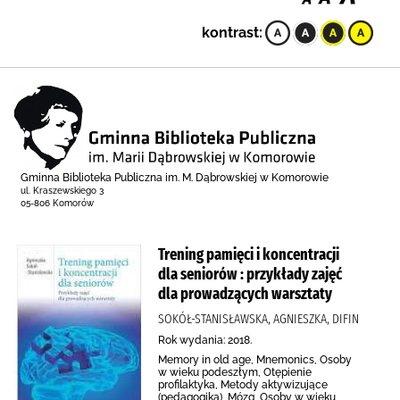
kontrast:
Gminna Biblioteka Publiczna im. M. Dąbrowskiej w Komorowie
ul. Kraszewskiego 3
05-806 Komorów
Trening pamięci i koncentracji
dla seniorów : przykłady zajęć
dla prowadzących warsztaty
SOKÓŁ-STANISŁAWSKA, AGNIESZKA, DIFIN
Rok wydania: 2018.
Memory in old age, Mnemonics, Osoby
w wieku podeszłym, Otępienie
profilaktyka, Metody aktywizujące
(pedagogika), Mózg, Osoby w wieku