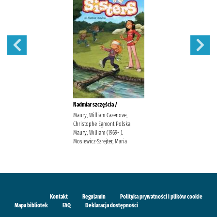
Nadmiar szczęścia /
Maury, William Cazenove,
Christophe Egmont Polska
Maury, William (1969- ).
Mosiewicz-Szrejter, Maria
Kontakt
Regulamin
Polityka prywatności i plików cookie
Mapa bibliotek
FAQ
Deklaracja dostępności