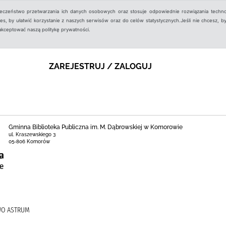
ieczeństwo przetwarzania ich danych osobowych oraz stosuje odpowiednie rozwiązania techno
, by ułatwić korzystanie z naszych serwisów oraz do celów statystycznych.Jeśli nie chcesz, by
aakceptować naszą politykę prywatności.
ZAREJESTRUJ / ZALOGUJ
Gminna Biblioteka Publiczna im. M. Dąbrowskiej w Komorowie
ul. Kraszewskiego 3
05-806 Komorów
WO ASTRUM