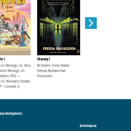
ie /
Skazany /
Magnetic battle chess /
Lili Mésange, Lili. Story
McFadden, Freida Pawlik,
mont Mésange, Lili.
Elżbieta Wydawnictwo
Stefano (1974- )
Poznańskie
Lili. Mosiewicz-Szrejter,
71- ) Lenoble, H
acja dostępności
Jesteśmy na: