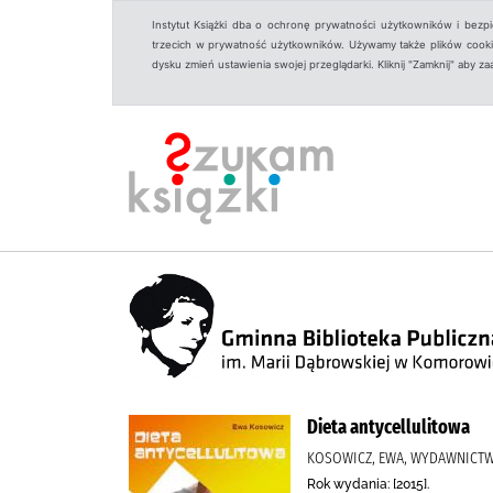
Instytut Książki dba o ochronę prywatności użytkowników i bezp
trzecich w prywatność użytkowników. Używamy także plików cookies
dysku zmień ustawienia swojej przeglądarki. Kliknij "Zamknij" aby z
Dieta antycellulitowa
KOSOWICZ, EWA, WYDAWNICT
Rok wydania: [2015].