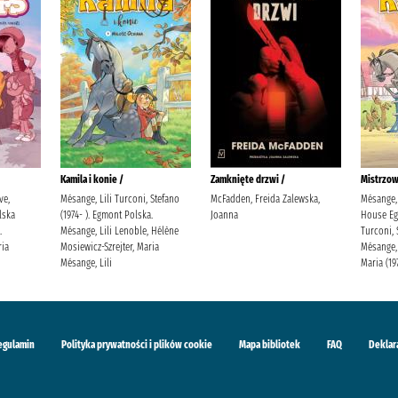
Kamila i konie /
Zamknięte drzwi /
Mistrzow
ve,
Mésange, Lili Turconi, Stefano
McFadden, Freida Zalewska,
Mésange, 
lska
(1974- ). Egmont Polska.
Joanna
House Eg
.
Mésange, Lili Lenoble, Hélène
Turconi, 
ria
Mosiewicz-Szrejter, Maria
Mésange, 
Mésange, Lili
Maria (19
egulamin
Polityka prywatności i plików cookie
Mapa bibliotek
FAQ
Deklar