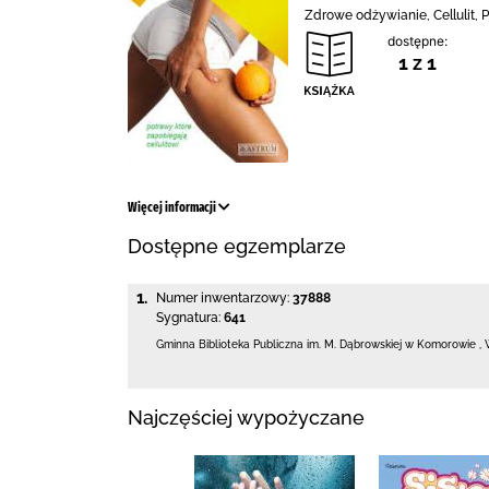
Zdrowe odżywianie, Cellulit, P
dostępne:
1 z 1
Więcej informacji
Dostępne egzemplarze
1.
Numer inwentarzowy:
37888
Sygnatura:
641
Gminna Biblioteka Publiczna im. M. Dąbrowskiej
w Komorowie
,
Najczęściej wypożyczane