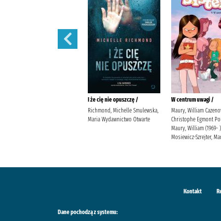
Prezent /
I że cię nie opuszczę /
W centrum uwagi /
Jensen, Louise Kleszcz, Ewa
Richmond, Michelle Smulewska,
Maury, William Cazeno
Burda Publishing Polska
Maria Wydawnictwo Otwarte
Christophe Egmont Po
Maury, William (1969- )
Mosiewicz-Szrejter, Ma
Kontakt
R
Dane pochodzą z systemu: