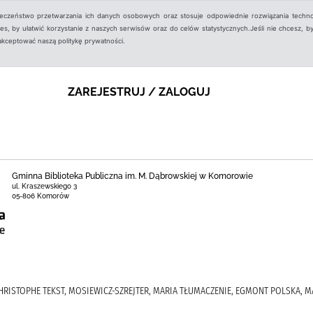
ieczeństwo przetwarzania ich danych osobowych oraz stosuje odpowiednie rozwiązania techno
, by ułatwić korzystanie z naszych serwisów oraz do celów statystycznych.Jeśli nie chcesz, by
aakceptować naszą politykę prywatności.
ZAREJESTRUJ / ZALOGUJ
Gminna Biblioteka Publiczna im. M. Dąbrowskiej w Komorowie
ul. Kraszewskiego 3
05-806 Komorów
HRISTOPHE TEKST, MOSIEWICZ-SZREJTER, MARIA TŁUMACZENIE, EGMONT POLSKA, MAU