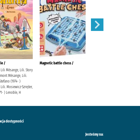
ie /
Magnetic battle chess /
Gołoborze
Lili Mésange, Lili. Story
Siembieda, Maciej Społeczny
mont Mésange, Lili.
Instytut Wydawniczy Znak
Stefano (1974- )
Lili. Mosiewicz-Szrejter,
71- ) Lenoble, H
acja dostępności
Jesteśmy na: