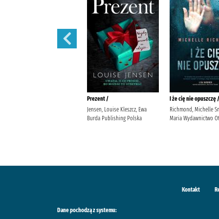
444 /
Prezent /
I że cię nie opuszczę 
Siembieda, Maciej (1961- ) Wielka
Jensen, Louise Kleszcz, Ewa
Richmond, Michelle S
Litera
Burda Publishing Polska
Maria Wydawnictwo Ot
Kontakt
R
Dane pochodzą z systemu: