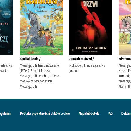
/
Kamila i konie /
Zamknięte drzwi /
Mistrzow
mulewska,
Mésange, Lili Turconi, Stefano
McFadden, Freida Zalewska,
Mésange, 
warte
(1974- ). Egmont Polska.
Joanna
House Eg
Mésange, Lili Lenoble, Hélène
Turconi, 
Mosiewicz-Szrejter, Maria
Mésange, 
Mésange, Lili
Maria (19
egulamin
Polityka prywatności i plików cookie
Mapa bibliotek
FAQ
Deklar