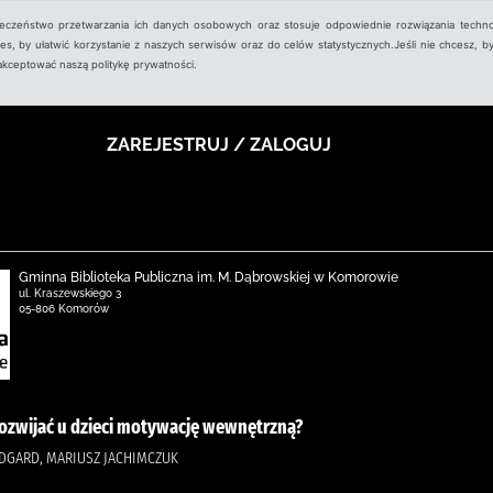
ieczeństwo przetwarzania ich danych osobowych oraz stosuje odpowiednie rozwiązania techno
, by ułatwić korzystanie z naszych serwisów oraz do celów statystycznych.Jeśli nie chcesz, by
aakceptować naszą politykę prywatności.
ZAREJESTRUJ / ZALOGUJ
Gminna Biblioteka Publiczna im. M. Dąbrowskiej w Komorowie
ul. Kraszewskiego 3
05-806 Komorów
 rozwijać u dzieci motywację wewnętrzną?
EDGARD, MARIUSZ JACHIMCZUK