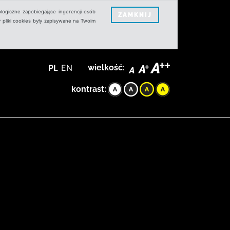
logiczne zapobiegające ingerencji osób
ZAMKNIJ
 pliki cookies były zapisywane na Twoim
PL
EN
wielkość:
kontrast: