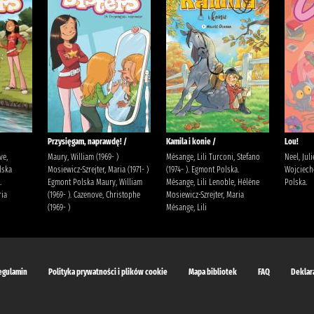
Przysięgam, naprawdę! /
Kamila i konie /
Lou!
ve,
Maury, William (1969- )
Mésange, Lili Turconi, Stefano
Neel, Jul
lska
Mosiewicz-Szrejter, Maria (1971- )
(1974- ). Egmont Polska.
Wojciech
.
Egmont Polska Maury, William
Mésange, Lili Lenoble, Hélène
Polska.
ria
(1969- ). Cazenove, Christophe
Mosiewicz-Szrejter, Maria
(1969- )
Mésange, Lili
egulamin
Polityka prywatności i plików cookie
Mapa bibliotek
FAQ
Deklar