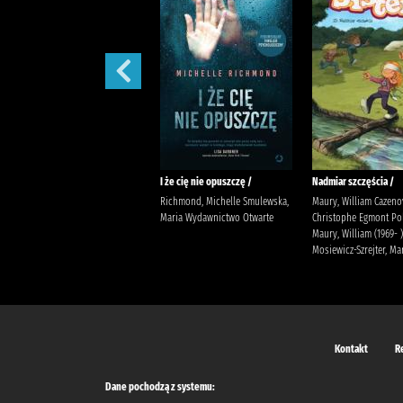
Prezent /
I że cię nie opuszczę /
Nadmiar szczęścia /
Jensen, Louise Kleszcz, Ewa
Richmond, Michelle Smulewska,
Maury, William Cazeno
Burda Publishing Polska
Maria Wydawnictwo Otwarte
Christophe Egmont Po
Maury, William (1969- )
Mosiewicz-Szrejter, Ma
Kontakt
R
Dane pochodzą z systemu: