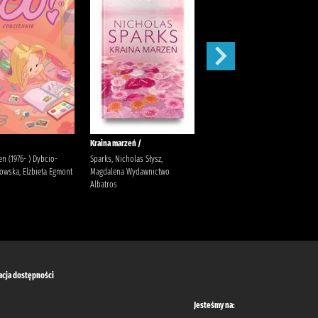
Kraina marzeń /
Zamknięte drzwi /
ien (1976- ) Dybcio-
Sparks, Nicholas Słysz,
McFadden, Freida Zalewska,
owska, Elżbieta Egmont
Magdalena Wydawnictwo
Joanna
Albatros
acja dostępności
Jesteśmy na: