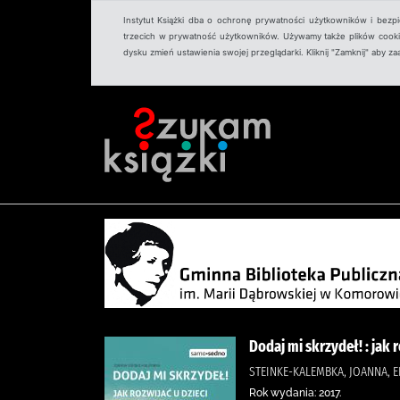
Instytut Książki dba o ochronę prywatności użytkowników i bezp
trzecich w prywatność użytkowników. Używamy także plików cookies
dysku zmień ustawienia swojej przeglądarki. Kliknij "Zamknij" aby z
Dodaj mi skrzydeł! : jak
STEINKE-KALEMBKA, JOANNA, 
Rok wydania: 2017.